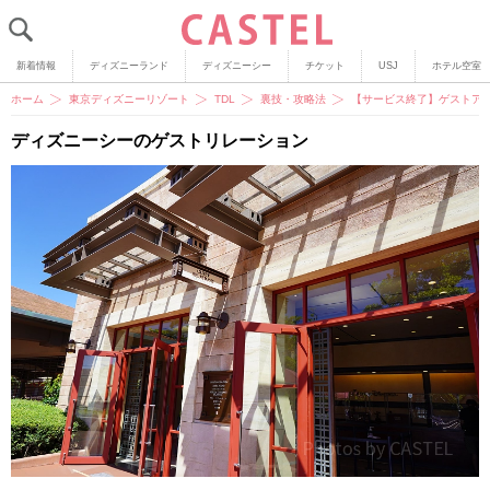
新着情報
ディズニーランド
ディズニーシー
チケット
USJ
ホテル空室
ホーム
東京ディズニーリゾート
TDL
裏技・攻略法
【サービス終了】ゲストア
ディズニーシーのゲストリレーション