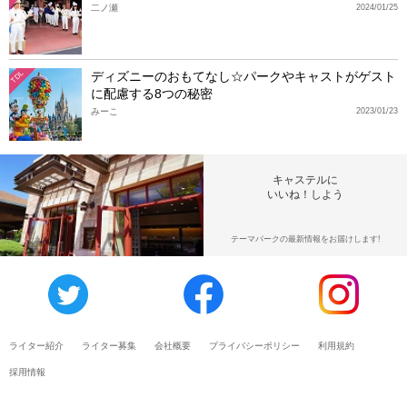
二ノ瀬
2024/01/25
ディズニーのおもてなし☆パークやキャストがゲスト
TDL
に配慮する8つの秘密
みーこ
2023/01/23
キャステルに
いいね！しよう
テーマパークの最新情報をお届けします!
ライター紹介
ライター募集
会社概要
プライバシーポリシー
利用規約
採用情報