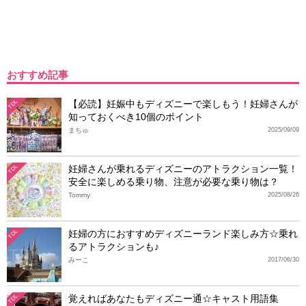
おすすめ記事
【必読】妊娠中もディズニーで楽しもう！妊婦さんが
TDL
知っておくべき10個のポイント
まちゅ
2025/09/09
妊婦さんが乗れるディズニーのアトラクション一覧！
TDL
安全に楽しめる乗り物、注意が必要な乗り物は？
Tommy
2025/08/26
妊婦の方におすすめディズニーランド楽しみ方☆乗れ
TDL
るアトラクションも♪
みーこ
2017/06/30
覚えればあなたもディズニー通☆キャスト用語集
TDL