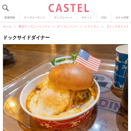
新着情報
ディズニーランド
ディズニーシー
チケット
USJ
ホテル空室
ホーム
東京ディズニーリゾート
ディズニーシー
レストラン
【ドックサイドダ
ドックサイドダイナー