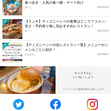
食べ歩き・人気の食べ物・デート向け
みーこ
2026/07/25
【ランチ】ディズニーシーの食事はどこで？コスパ・
TDS
安さ・予約有り無し別おすすめレストラン！
みーこ
2025/12/24
【ディズニーシーの全レストラン一覧】メニューやジ
TDS
ャンルごとに紹介！
だんだん
2025/08/23
キャステルに
いいね！しよう
テーマパークの最新情報をお届けします!