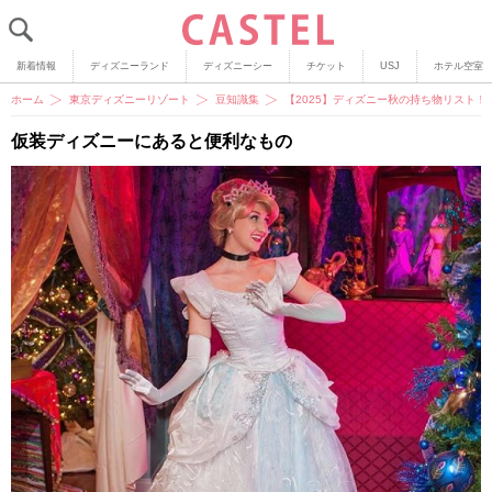
新着情報
ディズニーランド
ディズニーシー
チケット
USJ
ホテル空室
ホーム
東京ディズニーリゾート
豆知識集
【2025】ディズニー秋の持ち物リスト
仮装ディズニーにあると便利なもの