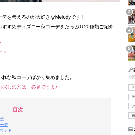
デを考えるのが大好きなMelodyです！
おすすめディズニー秋コーデをたっぷり20種類ご紹介！
ト
ート
ゃれな秋コーデばかり集めました。
今
お探しの方は、必見ですよ♪
目次
デ
ーデ
ウンド