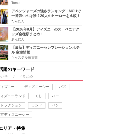
をチェック
Tomo
アベンジャーズの強さランキング！MCUで
一番強いのは誰？20人のヒーローを比較！
だんだん
【2026年8月】ディズニーのスーベニアグ
ッズ全種類まとめ！
あんにん
【最新】ディズニーセレブレーションホテ
ル 空室情報
キャステル編集部
話題のキーワード
熱いキーワードまとめ
ディズニー
ディズニーシー
バズ
ディズニーランド
くし
バー
アトラクション
ランド
ペン
東京ディズニーシー
エリア・特集