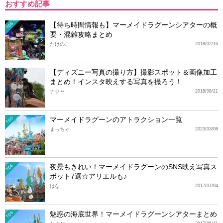
おすすめ記事
【待ち時間情報も】マーメイドラグーンシアターの概
TDS
要・混雑攻略まとめ
たけのこ
2018/02/16
【ディズニー写真の撮り方】撮影スポット＆画像加工
まとめ！インスタ映えする写真を撮ろう！
ナジャ
2018/08/21
マーメイドラグーンのアトラクション一覧
TDS
まっちゃ
2023/03/08
夜景もきれい！マーメイドラグーンのSNS映え写真ス
TDS
ポット7選☆アリエルも♪
はな
2017/07/04
魅惑の海底世界！マーメイドラグーンシアターまとめ
TDS