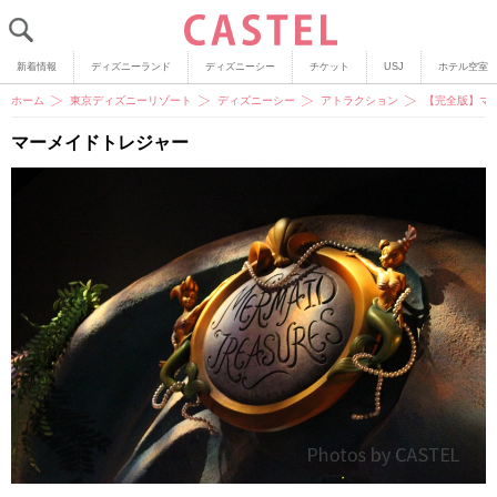
新着情報
ディズニーランド
ディズニーシー
チケット
USJ
ホテル空室
ホーム
東京ディズニーリゾート
ディズニーシー
アトラクション
【完全版】マ
マーメイドトレジャー