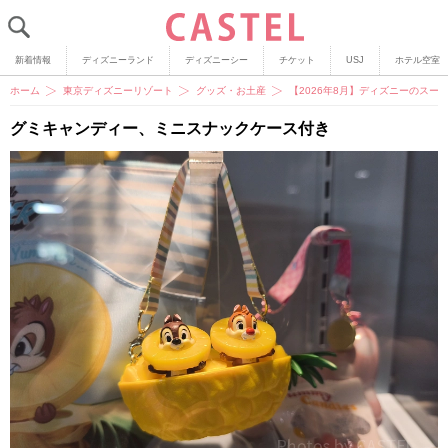
新着情報
ディズニーランド
ディズニーシー
チケット
USJ
ホテル空室
ホーム
東京ディズニーリゾート
グッズ・お土産
【2026年8月】ディズニーのスー
グミキャンディー、ミニスナックケース付き