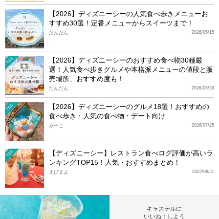
【2026】ディズニーシーの人気食べ歩きメニューお
すすめ30選！定番メニューからスイーツまで！
だんだん
2026/05/15
【2026】ディズニーシーのおすすめ食べ物30種厳
TDS
選！人気食べ歩きグルメや本格派メニューの値段と販
売場所、おすすめ度も！
だんだん
2026/05/29
【2026】ディズニーシーのグルメ18選！おすすめの
TDS
食べ歩き・人気の食べ物・デート向け
みーこ
2026/07/25
【ディズニーシー】レストラン食べログ評価が高いラ
TDS
ンキングTOP15！人気・おすすめまとめ！
えびまよ
2022/08/11
キャステルに
いいね！しよう