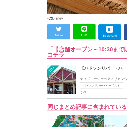
(C)
Disney
Twitter
LINE
Bookmark!
「【店舗オープン～10:30
コチラ
TDS
【ハドソンリバー・ハー
ディズニーシーのアメリカンウ
ハドソンリバー・ハーベスト
うみ
同じまとめ記事に含まれている