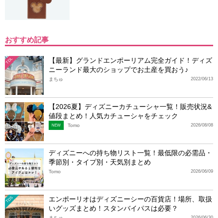
おすすめ記事
【最新】グランドエンポーリアム完全ガイド！ディズ
TDL
ニーランド最大のショップでお土産を買おう♪
まちゅ
2022/06/13
【2026夏】ディズニーカチューシャ一覧！販売状況&
値段まとめ！人気カチューシャをチェック
Tomo
2026/08/08
NEW
ディズニーへの持ち物リスト一覧！最低限の必需品・
季節別・タイプ別・天気別まとめ
Tomo
2026/06/09
エンポーリオはディズニーシーの百貨店！場所、取扱
TDS
いグッズまとめ！スタンバイパスは必要？
まちゅ
2026/06/30