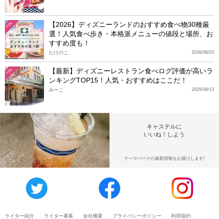
【2026】ディズニーランドのおすすめ食べ物30種厳
TDL
選！人気食べ歩き・本格派メニューの値段と場所、お
すすめ度も！
たけのこ
2026/06/03
【最新】ディズニーレストラン食べログ評価が高いラ
TDL
ンキングTOP15！人気・おすすめはここだ！
みーこ
2025/08/13
キャステルに
いいね！しよう
テーマパークの最新情報をお届けします!
ライター紹介
ライター募集
会社概要
プライバシーポリシー
利用規約