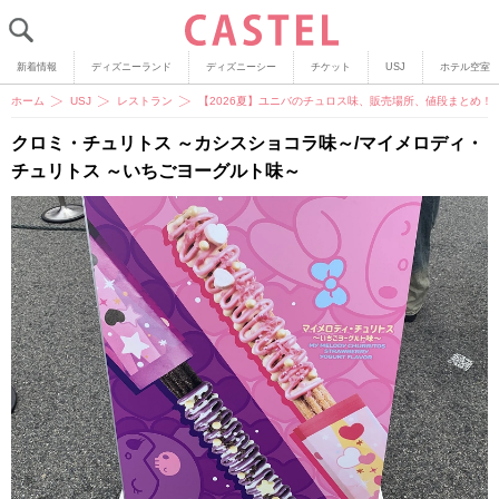
新着情報
ディズニーランド
ディズニーシー
チケット
USJ
ホテル空室
ホーム
USJ
レストラン
【2026夏】ユニバのチュロス味、販売場所、値段まとめ
クロミ・チュリトス ～カシスショコラ味～/マイメロディ・
チュリトス ～いちごヨーグルト味～