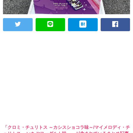
「クロミ・チュリトス ～カシスショコラ味～/マイメロディ・チ