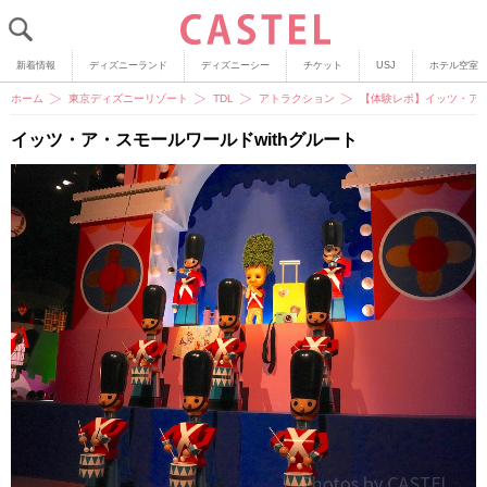
新着情報
ディズニーランド
ディズニーシー
チケット
USJ
ホテル空室
ホーム
東京ディズニーリゾート
TDL
アトラクション
【体験レポ】イッツ・ア・
イッツ・ア・スモールワールドwithグルート