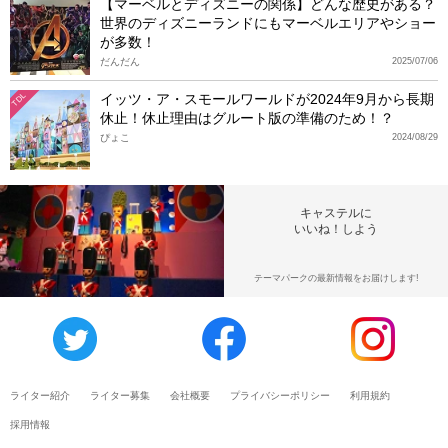
【マーベルとディズニーの関係】どんな歴史がある？
世界のディズニーランドにもマーベルエリアやショー
が多数！
だんだん
2025/07/06
イッツ・ア・スモールワールドが2024年9月から長期
TDL
休止！休止理由はグルート版の準備のため！？
ぴょこ
2024/08/29
キャステルに
いいね！しよう
テーマパークの最新情報をお届けします!
ライター紹介
ライター募集
会社概要
プライバシーポリシー
利用規約
採用情報