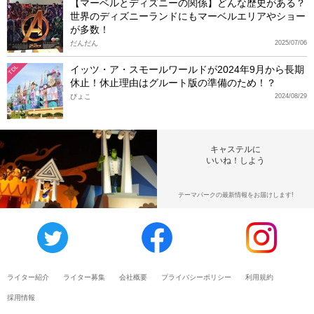
【マーベルとディズニーの関係】どんな歴史がある？
世界のディズニーランドにもマーベルエリアやショー
が多数！
だんだん
2025/07/06
イッツ・ア・スモールワールドが2024年9月から長期
TDL
休止！休止理由はグルート版の準備のため！？
ぴょこ
2024/08/29
キャステルに
いいね！しよう
テーマパークの最新情報をお届けします!
ライター紹介
ライター募集
会社概要
プライバシーポリシー
利用規約
採用情報