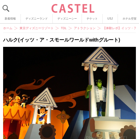
新着情報
ディズニーランド
ディズニーシー
チケット
USJ
ホテル空室
ホーム
東京ディズニーリゾート
TDL
アトラクション
【体験レポ】イッツ・ア・
ハルク(イッツ・ア・スモールワールドwithグルート)