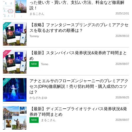
った使い方・買い方、支払い方法、料金など徹底解
説！
まるこさん
2025/12/01
【攻略】ファンタジースプリングスのプレミアアクセ
TDS
スを取るおすすめの順番は？
Tommy
2026/06/10
【最新】スタンバイパス発券状況&発券終了時間まと
TDL
め
Tomo
2026/08/07
NEW
アナとエルサのフローズンジャーニーのプレミアアク
TDS
セス(DPA)徹底解説！売り切れ時間・購入成功のコツ
は？
かなざわまゆ
2026/06/25
【最新】ディズニープライオリティパス発券状況&発
券終了時間まとめ
まるこさん
2026/08/07
NEW