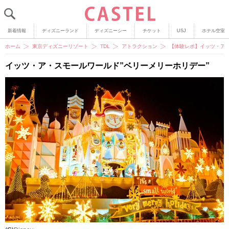
新着情報
ディズニーランド
ディズニーシー
チケット
USJ
ホテル空室
ホーム
東京ディズニーリゾート
TDL
アトラクション
【体験レポ】イッツ・ア・
イッツ・ア・スモールワールド”ベリーメリーホリデー”