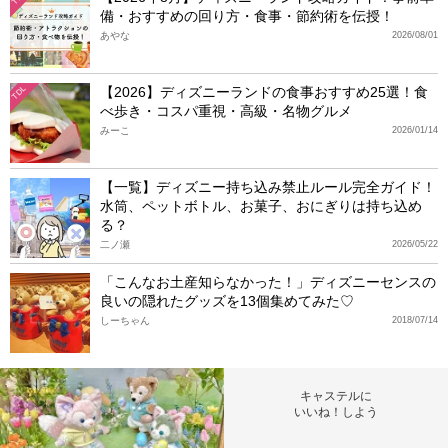
備・おすすめの回り方・食事・節約術を伝授！
あやな
2026/08/01
【2026】ディズニーランドの食事おすすめ25選！食
TDL
べ歩き・コスパ重視・高級・名物グルメ
みーこ
2026/01/14
【一覧】ディズニー持ち込み禁止ルール完全ガイド！
水筒、ペットボトル、お菓子、おにぎりは持ち込め
る？
二ノ瀬
2026/05/22
「こんなお土産知らなかった！」ディズニーセンスの
良いの隠れたグッズを13個集めてみた♡
しーちゃん
2018/07/14
キャステルに
いいね！しよう