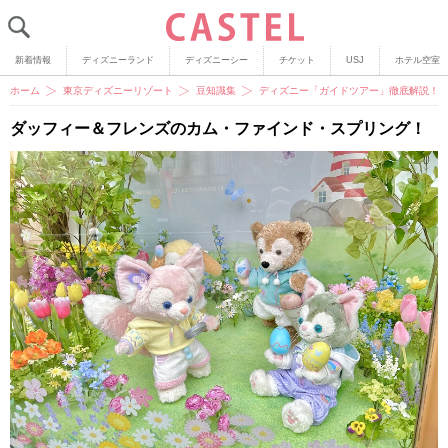
新着情報
ディズニーランド
ディズニーシー
チケット
USJ
ホテル空室
ホーム
東京ディズニーリゾート
豆知識集
ディズニー「ガイドツアー」徹底解説！
ダッフィー＆フレンズのカム・ファインド・スプリング！