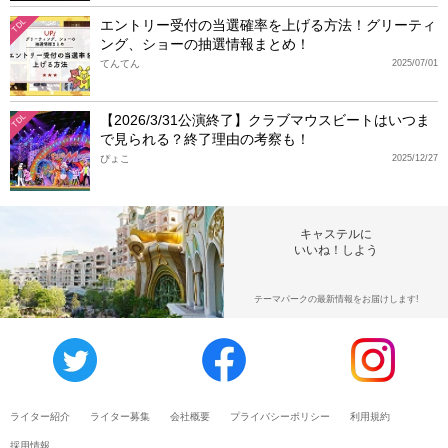
エントリー受付の当選確率を上げる方法！グリーティ
TDL
ング、ショーの抽選情報まとめ！
てんてん
2025/07/01
【2026/3/31公演終了】クラブマウスビートはいつま
TDL
で見られる？終了理由の考察も！
ぴょこ
2025/12/27
キャステルに
いいね！しよう
テーマパークの最新情報をお届けします!
ライター紹介
ライター募集
会社概要
プライバシーポリシー
利用規約
採用情報