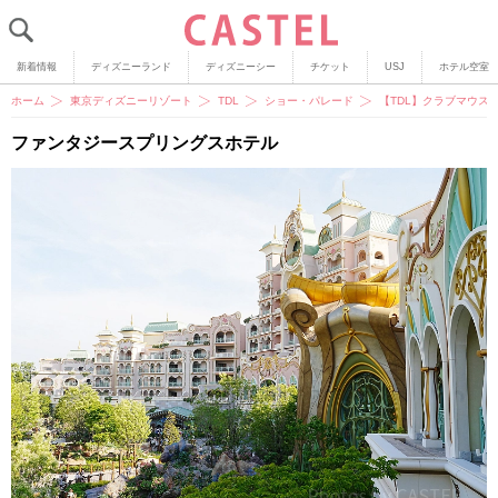
新着情報
ディズニーランド
ディズニーシー
チケット
USJ
ホテル空室
ホーム
東京ディズニーリゾート
TDL
ショー・パレード
【TDL】クラブマウス
ファンタジースプリングスホテル