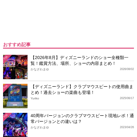
おすすめ記事
【2026年8月】ディズニーランドのショー全種類一
TDL
覧！鑑賞方法、場所、ショーの内容まとめ！
かなざわまゆ
2026/08/02
【ディズニーランド】クラブマウスビートの使用曲ま
TDL
とめ！過去ショーの楽曲も登場！
Yuriko
2025/06/17
40周年バージョンのクラブマウスビート現地レポ！通
TDL
常バージョンとの違いは？
かなざわまゆ
2023/04/26