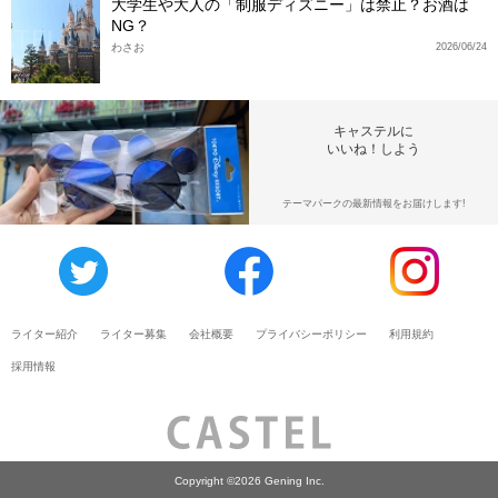
大学生や大人の「制服ディズニー」は禁止？お酒は
NG？
わさお
2026/06/24
キャステルに
いいね！しよう
テーマパークの最新情報をお届けします!
ライター紹介
ライター募集
会社概要
プライバシーポリシー
利用規約
採用情報
Copyright ©2026 Gening Inc.