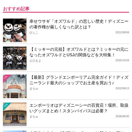
おすすめ記事
幸せウサギ「オズワルド」の悲しい歴史！ディズニー
の著作権が厳しくなった訳とは？
ぴょこ
2021/09/04
【ミッキーの元祖】オズワルドとは？ミッキーの元に
なったオズワルドとUSJの関係などを大特集！
えびまよ
2025/10/29
【最新】グランドエンポーリアム完全ガイド！ディズ
TDL
ニーランド最大のショップでお土産を買おう♪
まちゅ
2022/06/13
エンポーリオはディズニーシーの百貨店！場所、取扱
TDS
いグッズまとめ！スタンバイパスは必要？
まちゅ
2026/06/30