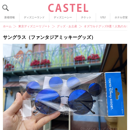
新着情報
ディズニーランド
ディズニーシー
チケット
USJ
ホテル空室
ホーム
東京ディズニーリゾート
グッズ・お土産
オズワルドグッズ9選！人気のカチ
サングラス（ファンタジアミッキーグッズ）