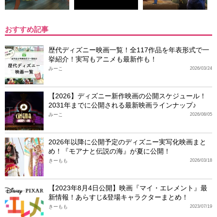
おすすめ記事
歴代ディズニー映画一覧！全117作品を年表形式で一
挙紹介！実写もアニメも最新作も！
みーこ
2026/03/24
【2026】ディズニー新作映画の公開スケジュール！
2031年までに公開される最新映画ラインナップ♪
みーこ
2026/08/05
2026年以降に公開予定のディズニー実写化映画まと
め！『モアナと伝説の海』が夏に公開！
きーもも
2026/03/18
【2023年8月4日公開】映画『マイ・エレメント』最
新情報！あらすじ&登場キャラクターまとめ！
きーもも
2023/07/19