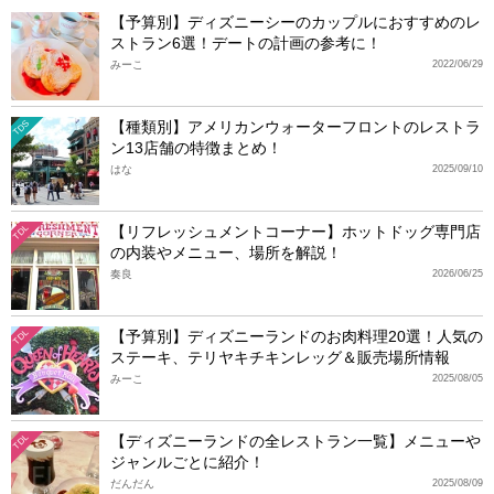
【予算別】ディズニーシーのカップルにおすすめのレ
ストラン6選！デートの計画の参考に！
みーこ
2022/06/29
【種類別】アメリカンウォーターフロントのレストラ
TDS
ン13店舗の特徴まとめ！
はな
2025/09/10
【リフレッシュメントコーナー】ホットドッグ専門店
TDL
の内装やメニュー、場所を解説！
奏良
2026/06/25
【予算別】ディズニーランドのお肉料理20選！人気の
TDL
ステーキ、テリヤキチキンレッグ＆販売場所情報
みーこ
2025/08/05
【ディズニーランドの全レストラン一覧】メニューや
TDL
ジャンルごとに紹介！
だんだん
2025/08/09