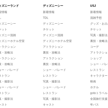
ィズニーランド
ディズニーシー
USJ
着情報
新着情報
新着情報
L
TDL
混雑予想
ィズニーシー
ディズニーシー
グッズ・お土
ケット
チケット
チケット
ィズニー混雑
ディズニー混雑
写真・撮影法
ィズニーホテル空室
ディズニーホテル空室
裏技・攻略法
トラクション
アトラクション
コーデ
技・攻略法
裏技・攻略法
アトラクショ
トラクション
アトラクション
ショップ
技・攻略法
裏技・攻略法
ショー・パレ
ョー・パレード
ショー・パレード
レストラン
ストラン
レストラン
キャラクター
真・撮影法
写真・撮影法
映画
ョー・パレード
ショー・パレード
ホテル
ストラン
レストラン
gotoトラベル
真・撮影法
写真・撮影法
全国旅行支援
ャスト
キャスト
年パス