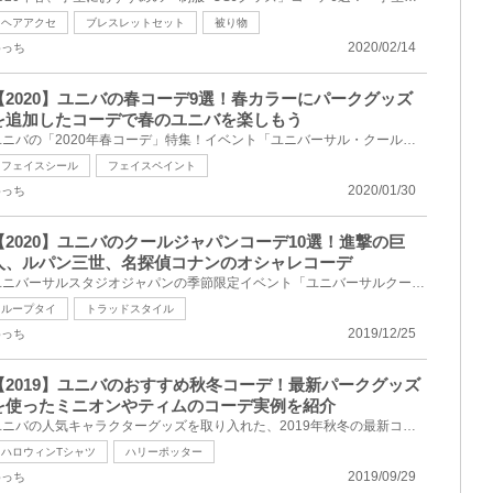
ヘアアクセ
ブレスレットセット
被り物
2020/02/14
めっち
【2020】ユニバの春コーデ9選！春カラーにパークグッズ
を追加したコーデで春のユニバを楽しもう
ユニバの「2020年春コーデ」特集！イベント「ユニバーサル・クールジャパン2020」や「イースター・セレ...
フェイスシール
フェイスペイント
2020/01/30
めっち
【2020】ユニバのクールジャパンコーデ10選！進撃の巨
人、ルパン三世、名探偵コナンのオシャレコーデ
ユニバーサルスタジオジャパンの季節限定イベント「ユニバーサルクールジャパン」コーデ10選！全身なり...
ループタイ
トラッドスタイル
2019/12/25
めっち
【2019】ユニバのおすすめ秋冬コーデ！最新パークグッズ
を使ったミニオンやティムのコーデ実例を紹介
ユニバの人気キャラクターグッズを取り入れた、2019年秋冬の最新コーデをご紹介します！2019年秋冬のパ...
ハロウィンTシャツ
ハリーポッター
2019/09/29
めっち