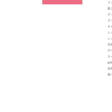
フ
新
デ
グ
キ
シ
シ
豆
デ
ス
go
全
食