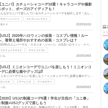
【ユニバ】カチューシャコーデ18選！キャラコーデや撮影
スポット、ポーズのアイディアも！
みんながユニバで楽しんでいるカチューシャコーデを紹介します！おしゃれなインスタグラマーさんが実際...
サロペットパンツ
コスプレコンテスト
2020/10/10
葵木ケイ
エ
【USJ】2020年ハロウィンの仮装・コスプレ情報！ルー
ル、着替え場所やおすすめの仮装・コスプレは？
2020年のユニバーサル・スタジオ・ジャパン（USJ)ハロウィン・イベントの仮装・コスプレ情報！USJでコス...
フルフェイスマスク
マスクコスプレ
2020/10/03
ないん
【USJ】ミニオンコーデでユニバを楽しもう！ミニオンコ
ーデに必要な服やグッズは⁉
ミニオンコーデでユニバを楽しもう！ミニオンコーデに必要な服やグッズをまとめてご紹介します。実際に...
ロンスカ
ミラーレンズ
クールカラー
2020/05/01
めっち
【2020】USJの制服コーデ6選！学生が主役の「ユニ春」
を制服×USJグッズで楽しもう
2020年春、学生におすすめの「制服×USJグッズ」コーデ6選！ 学生にうれしい特典いっぱいの「ユニバーサ...