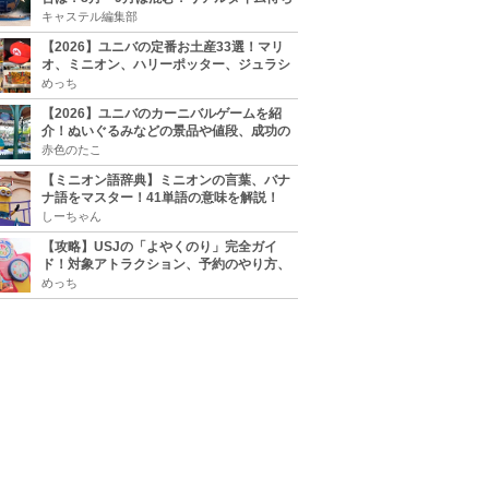
時間アプリも
キャステル編集部
【2026】ユニバの定番お土産33選！マリ
オ、ミニオン、ハリーポッター、ジュラシ
ックパーク、セサミ、SINGなどのグッズ情
めっち
報
【2026】ユニバのカーニバルゲームを紹
介！ぬいぐるみなどの景品や値段、成功の
コツ、実施場所まとめ
赤色のたこ
【ミニオン語辞典】ミニオンの言葉、バナ
ナ語をマスター！41単語の意味を解説！
しーちゃん
【攻略】USJの「よやくのり」完全ガイ
ド！対象アトラクション、予約のやり方、
整理券との違い、注意点を紹介
めっち