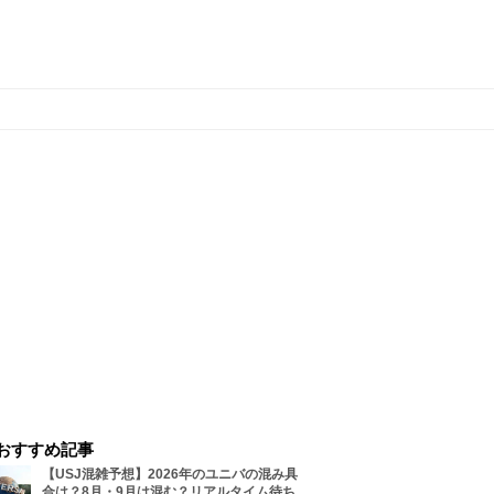
おすすめ記事
【USJ混雑予想】2026年のユニバの混み具
合は？8月・9月は混む？リアルタイム待ち