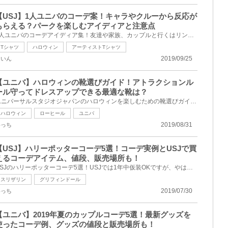
【USJ】1人ユニバのコーデ案！キャラやクルーから反応が
もらえる？パークを楽しむアイディアと注意点
1人ユニバのコーデアイディア集！友達や家族、カップルと行くはリンクコーデやおそろコーデが定番ですが...
Tシャツ
ハロウィン
アーティストTシャツ
2019/09/25
ないん
【ユニバ】ハロウィンの靴選びガイド！アトラクションル
ール守ってドレスアップできる最適な靴は？
ユニバーサルスタジオジャパンのハロウィンを楽しむための靴選びガイド！ユニバのハロウィン期間限定ア...
ハロウィン
ローヒール
ユニバ
2019/08/31
めっち
【USJ】ハリーポッターコーデ5選！コーデ実例とUSJで買
えるコーデアイテム、値段、販売場所も！
USJのハリーポッターコーデ5選！USJでは1年中仮装OKですが、やはり一番盛り上がるのはハロウィン♪そこで...
スリザリン
グリフィンドール
2019/07/30
めっち
【ユニバ】2019年夏のカップルコーデ5選！最新グッズを
使ったコーデ例、グッズの値段と販売場所も！