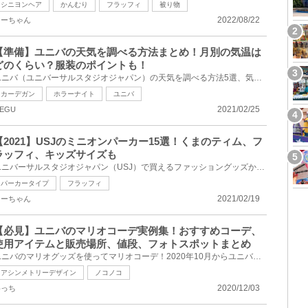
シニヨンヘア
かんむり
フラッフィ
被り物
2022/08/22
しーちゃん
【準備】ユニバの天気を調べる方法まとめ！月別の気温は
どのくらい？服装のポイントも！
ユニバ（ユニバーサルスタジオジャパン）の天気を調べる方法5選、気象庁が発表している大阪の過去30年分...
カーデガン
ホラーナイト
ユニバ
2021/02/25
EGU
【2021】USJのミニオンパーカー15選！くまのティム、フ
ラッフィ、キッズサイズも
ユニバーサルスタジオジャパン（USJ）で買えるファッショングッズからミニオンのパーカーをご紹介します...
パーカータイプ
フラッフィ
2021/02/19
しーちゃん
【必見】ユニバのマリオコーデ実例集！おすすめコーデ、
使用アイテムと販売場所、値段、フォトスポットまとめ
ユニバのマリオグッズを使ってマリオコーデ！2020年10月からユニバで販売されているパークオリジナルの...
アシンメトリーデザイン
ノコノコ
2020/12/03
めっち