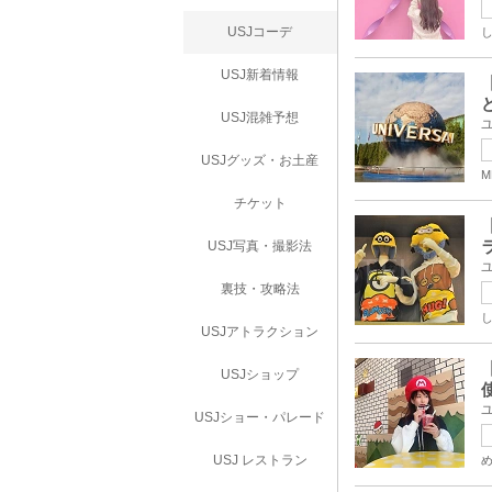
USJコーデ
USJ新着情報
USJ混雑予想
USJグッズ・お土産
M
チケット
USJ写真・撮影法
裏技・攻略法
USJアトラクション
USJショップ
USJショー・パレード
USJ レストラン