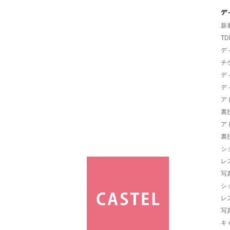
デ
新
TD
デ
チ
デ
デ
ア
裏
ア
裏
シ
レ
写
シ
レ
写
キ