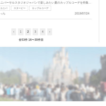
ユニバーサルスタジオジャパンで楽しみたい夏のカップルコーデを特集！2019年夏の最新パークグッズを使...
ユニバ
スヌーピー
カップルコーデ
2019/07/24
めっち
‹
1
2
3
4
›
全53件 16〜30件目