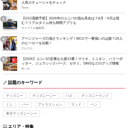
人気カチューシャをチェック
Tomo
【USJ混雑予想】2026年のユニバの混み具合は？8月・9月は混
む？リアルタイム待ち時間アプリも
キャステル編集部
アベンジャーズの強さランキング！MCUで一番強いのは誰？20人
のヒーローを比較！
だんだん
【2026】ユニバの定番お土産33選！マリオ、ミニオン、ハリーポ
ッター、ジュラシックパーク、セサミ、SINGなどのグッズ情報
めっち
話題のキーワード
ディズニー
ディズニーシー
バズ
ディズニーランド
くし
バー
アトラクション
ランド
ペン
東京ディズニーシー
エリア・特集