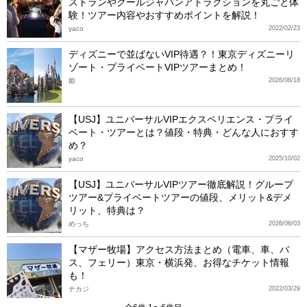
ストランやクールジャパンアトラクションを丸ごと体
験！ツアー内容やおすすめポイントを解説！
yaco
2022/02/23
ディズニーで並ばないVIP待遇？！東京ディズニーリ
ゾート・プライベートVIPツアーまとめ！
姫
2026/06/18
【USJ】ユニバーサルVIPエクスペリエンス・プライ
ベート・ツアーとは？値段・特典・どんな人におすす
め？
yaco
2025/10/02
【USJ】ユニバーサルVIPツアー徹底解説！グループ
ツアー&プライベートツアーの値段、メリット&デメ
リット、特典は？
めっち
2026/06/03
【マザー牧場】アクセス方法まとめ（電車、車、バ
ス、フェリー）東京・横浜発、お得なチケット情報
も！
ナカジ
2022/03/29