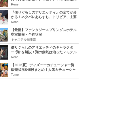
な住処は？翔の病気は治る？
Rene
『借りぐらしのアリエッティ』の全てが分
かる！ネタバレあらすじ、トリビア、主要
キャラまとめ！
Rene
【最新】ファンタジースプリングスホテル
空室情報・予約状況
キャステル編集部
借りぐらしのアリエッティのキャラクタ
ー”翔”を解説！翔の病気は治った？モデル
は誰？
Rene
【2026夏】ディズニーカチューシャ一覧！
販売状況&値段まとめ！人気カチューシャ
をチェック
Tomo