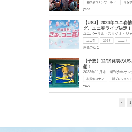
名探偵コナンワールド
名探
yaco
【USJ】2024年ユニ
グ、ユニ春ライブ決定！
ユニ春
2024
ユニバ
赤色のたこ
【予想】12/19発表の
想！
名探偵コナン
新プロジェク
yaco
‹
1