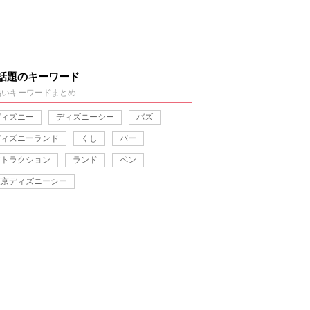
話題のキーワード
熱いキーワードまとめ
ディズニー
ディズニーシー
バズ
ディズニーランド
くし
バー
アトラクション
ランド
ペン
東京ディズニーシー