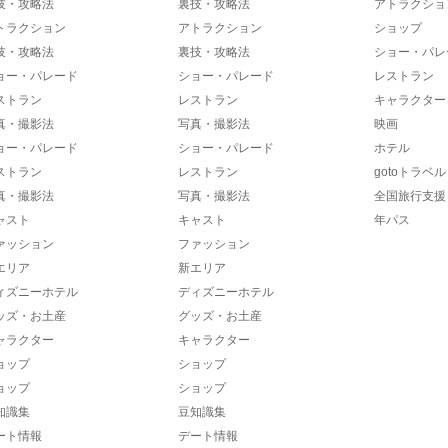
技・攻略法
裏技・攻略法
アトラクショ
トラクション
アトラクション
ショップ
技・攻略法
裏技・攻略法
ショー・パレ
ョー・パレード
ショー・パレード
レストラン
ストラン
レストラン
キャラクター
真・撮影法
写真・撮影法
映画
ョー・パレード
ショー・パレード
ホテル
ストラン
レストラン
gotoトラベル
真・撮影法
写真・撮影法
全国旅行支援
ャスト
キャスト
年パス
ァッション
ファッション
エリア
新エリア
ィズニーホテル
ディズニーホテル
ッズ・お土産
グッズ・お土産
ャラクター
キャラクター
ョップ
ショップ
ョップ
ショップ
知識集
豆知識集
ート情報
デート情報