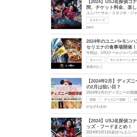
【2024】USJ名探偵
間、チケット料金、楽し
エスケープ
yaco
2024年のユニバ×モン
セリエナの食事場開催！
モンハン
モンスターハンタ
赤色のたこ
【2024年2月】ディ
の2月は狙い目？
混雑
ディズニー混雑
2
かなざわまゆ
【2024】USJ名探
ッズ・フードまとめ！