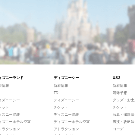
ィズニーランド
ディズニーシー
USJ
着情報
新着情報
新着情報
L
TDL
混雑予想
ィズニーシー
ディズニーシー
グッズ・お土
ケット
チケット
チケット
ィズニー混雑
ディズニー混雑
写真・撮影法
ィズニーホテル空室
ディズニーホテル空室
裏技・攻略法
トラクション
アトラクション
コーデ