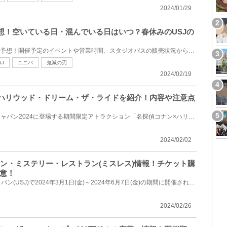
2024/01/29
予想！空いている日・混んでいる日はいつ？春休みのUSJの
2024年3月のUSJの混雑状況を予想！開催予定のイベントや営業時間、スタジオパスの販売状況から、混雑し...
SJ
ユニバ
鬼滅の刃
2024/02/19
ン×ハリウッド・ドリーム・ザ・ライドを紹介！内容や注意点
USJのユニバーサル・クールジャパン2024に登場する期間限定アトラクション「名探偵コナン×ハリウッド・...
2024/02/02
コナン・ミステリー・レストラン(ミスレス)情報！チケット購
意！
ユニバーサル・スタジオ・ジャパン(USJ)で2024年3月1日(金)～2024年6月7日(金)の期間に開催される「名探...
2024/02/26