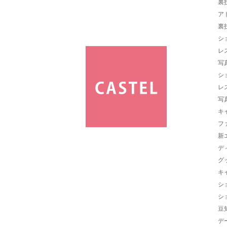
裏
ア
裏
シ
レ
写
シ
レ
写
キ
フ
新
デ
グ
キ
シ
シ
豆
デ