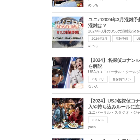
めっち
ユニバ2024年3月混雑
混雑は？
2024年3月
混雑予想
U
めっち
【2024】名探偵コナ
を解説
ハリドリ
名探偵コナン
ないん
【2024】USJ名探偵
入や持ち込みルールに注
ミスレス
yaco