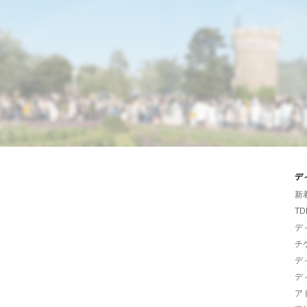
デ
新
TD
デ
チ
デ
デ
ア