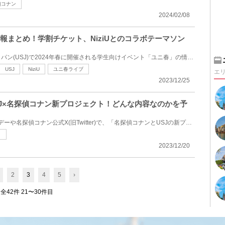
偵コナン
2024/02/08
春情報まとめ！学割チケット、NiziUとのコラボテーマソン
ユニバーサル・スタジオ・ジャパン(USJ)で2024年春に開催される学生向けイベント「ユニ春」の情報をまと...
USJ
NiziU
ユニ春ライブ
エ
2023/12/25
USJ×名探偵コナン新プロジェクト！どんな内容なのかを予
2023年11月末、週刊少年サンデーや名探偵コナン公式X(旧Twitter)で、「名探偵コナンとUSJの新プロジェク...
ト
2023/12/20
2
3
4
5
›
全42件 21〜30件目