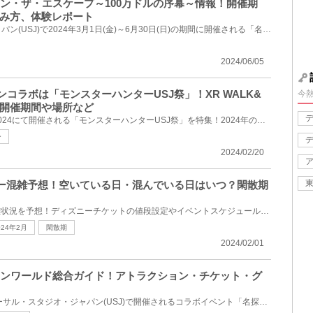
コナン・ザ・エスケープ～100万ドルの序幕～情報！開催期
み方、体験レポート
ユニバーサル・スタジオ・ジャパン(USJ)で2024年3月1日(金)～6月30日(日)の期間に開催される「名探偵コ...
2024/06/05
ハンコラボは「モンスターハンターUSJ祭」！XR WALK&
今
開催期間や場所など
今回は、USJクールジャパン2024にて開催される「モンスターハンターUSJ祭」を特集！2024年のユニバ×モン...
ー
2024/02/20
ズニー混雑予想！空いている日・混んでいる日はいつ？閑散期
2024年2月のディズニーの混雑状況を予想！ディズニーチケットの値段設定やイベントスケジュールをもとに...
024年2月
閑散期
2024/02/01
偵コナンワールド総合ガイド！アトラクション・チケット・グ
2024年3月1日(金)からユニバーサル・スタジオ・ジャパン(USJ)で開催されるコラボイベント「名探偵コナン...