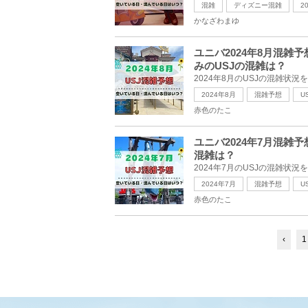
混雑
ディズニー混雑
2
かなざわまゆ
ユニバ2024年8月混
みのUSJの混雑は？
2024年8月
混雑予想
U
赤色のたこ
ユニバ2024年7月混雑
混雑は？
2024年7月
混雑予想
U
赤色のたこ
‹
1