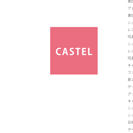
裏
ア
裏
シ
レ
写
シ
レ
写
キ
フ
新
デ
グ
キ
シ
シ
豆
デ