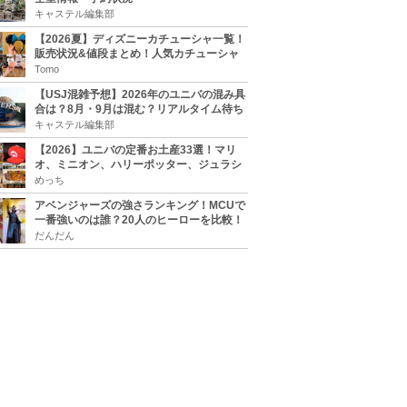
キャステル編集部
【2026夏】ディズニーカチューシャ一覧！
販売状況&値段まとめ！人気カチューシャ
をチェック
Tomo
【USJ混雑予想】2026年のユニバの混み具
合は？8月・9月は混む？リアルタイム待ち
時間アプリも
キャステル編集部
【2026】ユニバの定番お土産33選！マリ
オ、ミニオン、ハリーポッター、ジュラシ
ックパーク、セサミ、SINGなどのグッズ情
めっち
報
アベンジャーズの強さランキング！MCUで
一番強いのは誰？20人のヒーローを比較！
だんだん