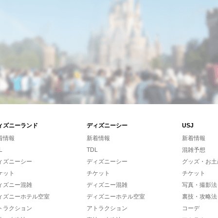
ィズニーランド
ディズニーシー
USJ
着情報
新着情報
新着情報
L
TDL
混雑予想
ィズニーシー
ディズニーシー
グッズ・お土
ケット
チケット
チケット
ィズニー混雑
ディズニー混雑
写真・撮影法
ィズニーホテル空室
ディズニーホテル空室
裏技・攻略法
トラクション
アトラクション
コーデ