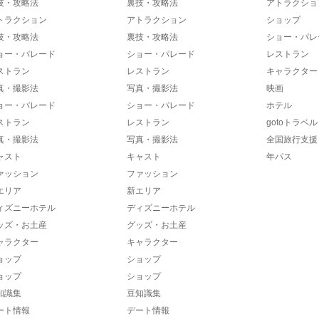
技・攻略法
裏技・攻略法
アトラクショ
トラクション
アトラクション
ショップ
技・攻略法
裏技・攻略法
ショー・パレ
ョー・パレード
ショー・パレード
レストラン
ストラン
レストラン
キャラクター
真・撮影法
写真・撮影法
映画
ョー・パレード
ショー・パレード
ホテル
ストラン
レストラン
gotoトラベル
真・撮影法
写真・撮影法
全国旅行支援
ャスト
キャスト
年パス
ァッション
ファッション
エリア
新エリア
ィズニーホテル
ディズニーホテル
ッズ・お土産
グッズ・お土産
ャラクター
キャラクター
ョップ
ショップ
ョップ
ショップ
知識集
豆知識集
ート情報
デート情報