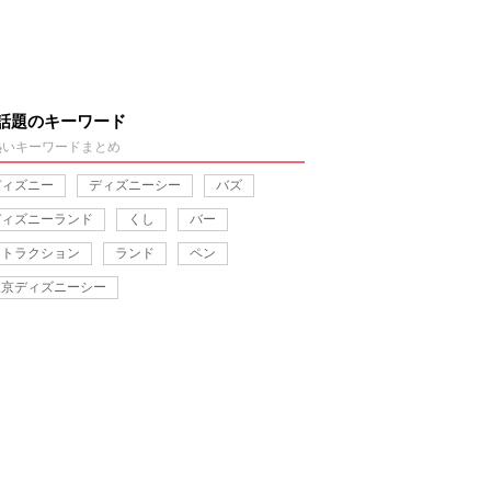
話題のキーワード
熱いキーワードまとめ
ディズニー
ディズニーシー
バズ
ディズニーランド
くし
バー
アトラクション
ランド
ペン
東京ディズニーシー