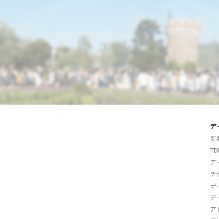
デ
新
TD
デ
チ
デ
デ
ア