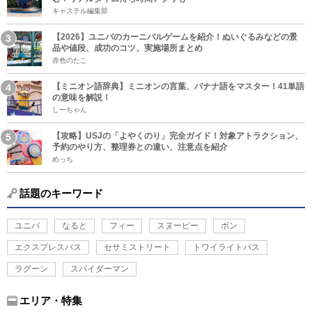
キャステル編集部
【2026】ユニバのカーニバルゲームを紹介！ぬいぐるみなどの景
品や値段、成功のコツ、実施場所まとめ
赤色のたこ
【ミニオン語辞典】ミニオンの言葉、バナナ語をマスター！41単語
の意味を解説！
しーちゃん
【攻略】USJの「よやくのり」完全ガイド！対象アトラクション、
予約のやり方、整理券との違い、注意点を紹介
めっち
話題のキーワード
ユニバ
なると
フィー
スヌーピー
ボン
エクスプレスパス
セサミストリート
トワイライトパス
ラグーン
スパイダーマン
エリア・特集