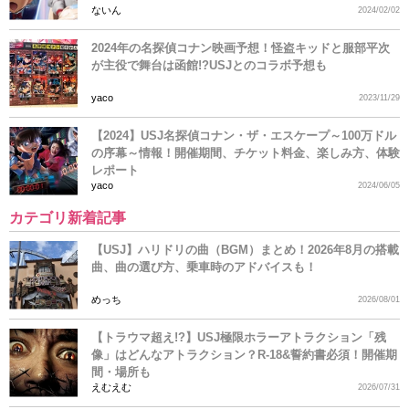
ないん
2024/02/02
2024年の名探偵コナン映画予想！怪盗キッドと服部平次
が主役で舞台は函館!?USJとのコラボ予想も
yaco
2023/11/29
【2024】USJ名探偵コナン・ザ・エスケープ～100万ドル
の序幕～情報！開催期間、チケット料金、楽しみ方、体験
レポート
yaco
2024/06/05
カテゴリ新着記事
【USJ】ハリドリの曲（BGM）まとめ！2026年8月の搭載
曲、曲の選び方、乗車時のアドバイスも！
めっち
2026/08/01
【トラウマ超え!?】USJ極限ホラーアトラクション「残
像」はどんなアトラクション？R-18&誓約書必須！開催期
間・場所も
えむえむ
2026/07/31