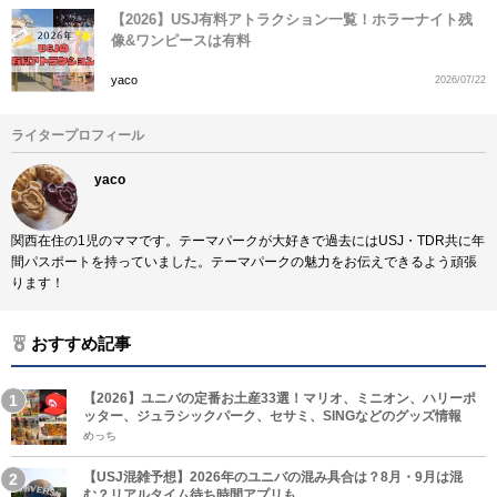
【2026】USJ有料アトラクション一覧！ホラーナイト残
像&ワンピースは有料
yaco
2026/07/22
ライタープロフィール
yaco
関西在住の1児のママです。テーマパークが大好きで過去にはUSJ・TDR共に年
間パスポートを持っていました。テーマパークの魅力をお伝えできるよう頑張
ります！
おすすめ記事
【2026】ユニバの定番お土産33選！マリオ、ミニオン、ハリーポ
ッター、ジュラシックパーク、セサミ、SINGなどのグッズ情報
めっち
【USJ混雑予想】2026年のユニバの混み具合は？8月・9月は混
む？リアルタイム待ち時間アプリも