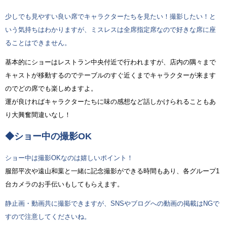
少しでも見やすい良い席でキャラクターたちを見たい！撮影したい！と
いう気持ちはわかりますが、ミスレスは全席指定席なので好きな席に座
ることはできません。
基本的にショーはレストラン中央付近で行われますが、店内の隅々まで
キャストが移動するのでテーブルのすぐ近くまでキャラクターが来ます
のでどの席でも楽しめますよ。
運が良ければキャラクターたちに味の感想など話しかけられることもあ
り大興奮間違いなし！
◆ショー中の撮影OK
ショー中は撮影OKなのは嬉しいポイント！
服部平次や遠山和葉と一緒に記念撮影ができる時間もあり、各グループ1
台カメラのお手伝いもしてもらえます。
静止画・動画共に撮影できますが、SNSやブログへの動画の掲載はNGで
すので注意してくださいね。