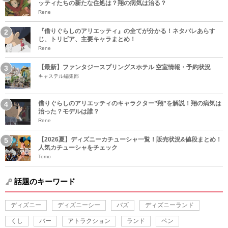
ッティたちの新たな住処は？翔の病気は治る？
Rene
『借りぐらしのアリエッティ』の全てが分かる！ネタバレあらす
じ、トリビア、主要キャラまとめ！
Rene
【最新】ファンタジースプリングスホテル 空室情報・予約状況
キャステル編集部
借りぐらしのアリエッティのキャラクター”翔”を解説！翔の病気は
治った？モデルは誰？
Rene
【2026夏】ディズニーカチューシャ一覧！販売状況&値段まとめ！
人気カチューシャをチェック
Tomo
話題のキーワード
ディズニー
ディズニーシー
バズ
ディズニーランド
くし
バー
アトラクション
ランド
ペン