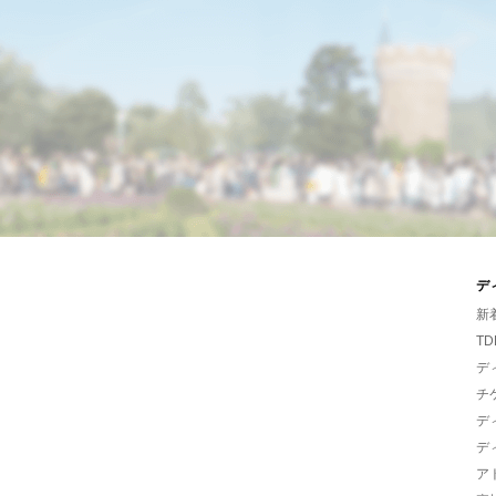
デ
新
TD
デ
チ
デ
デ
ア