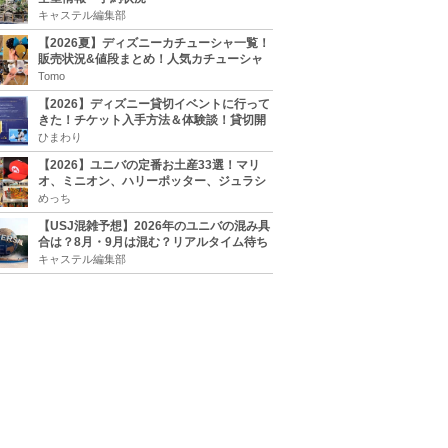
キャステル編集部
【2026夏】ディズニーカチューシャ一覧！
販売状況&値段まとめ！人気カチューシャ
をチェック
Tomo
【2026】ディズニー貸切イベントに行って
きた！チケット入手方法＆体験談！貸切開
催日程まとめ！
ひまわり
【2026】ユニバの定番お土産33選！マリ
オ、ミニオン、ハリーポッター、ジュラシ
ックパーク、セサミ、SINGなどのグッズ情
めっち
報
【USJ混雑予想】2026年のユニバの混み具
合は？8月・9月は混む？リアルタイム待ち
時間アプリも
キャステル編集部