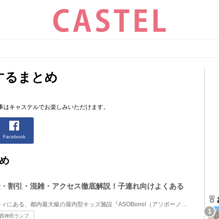
するまとめ
事はキャステルでお楽しみいただけます。
Facebook
め
料金・割引・混雑・アクセス徹底解説！子連れ向けよくある
東京都水道橋・東京ドームシティにある、都内最大級の屋内型キッズ施設『ASOBono!（アソボーノ）』を特...
西神田ランプ