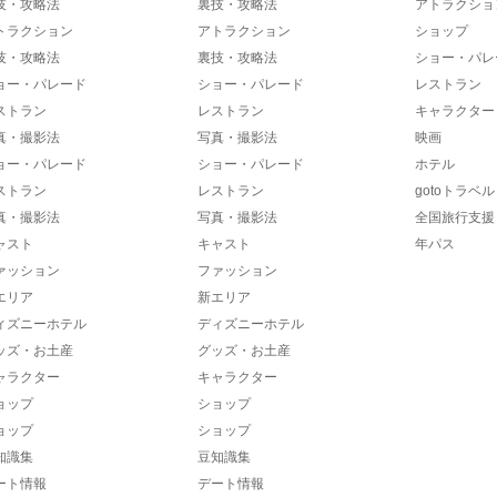
技・攻略法
裏技・攻略法
アトラクショ
トラクション
アトラクション
ショップ
技・攻略法
裏技・攻略法
ショー・パレ
ョー・パレード
ショー・パレード
レストラン
ストラン
レストラン
キャラクター
真・撮影法
写真・撮影法
映画
ョー・パレード
ショー・パレード
ホテル
ストラン
レストラン
gotoトラベル
真・撮影法
写真・撮影法
全国旅行支援
ャスト
キャスト
年パス
ァッション
ファッション
エリア
新エリア
ィズニーホテル
ディズニーホテル
ッズ・お土産
グッズ・お土産
ャラクター
キャラクター
ョップ
ショップ
ョップ
ショップ
知識集
豆知識集
ート情報
デート情報