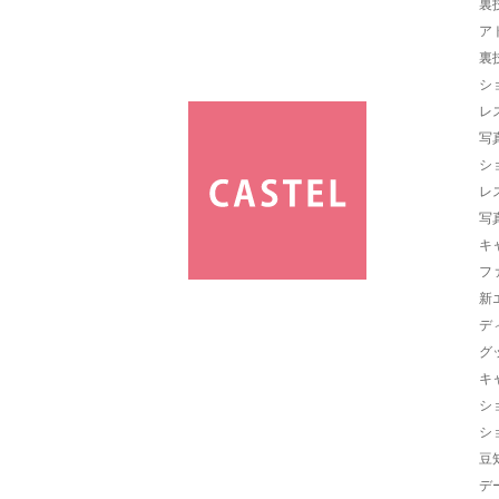
裏
ア
裏
シ
レ
写
シ
レ
写
キ
フ
新
デ
グ
キ
シ
シ
豆
デ