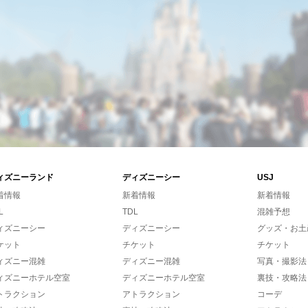
ィズニーランド
ディズニーシー
USJ
着情報
新着情報
新着情報
L
TDL
混雑予想
ィズニーシー
ディズニーシー
グッズ・お土
ケット
チケット
チケット
ィズニー混雑
ディズニー混雑
写真・撮影法
ィズニーホテル空室
ディズニーホテル空室
裏技・攻略法
トラクション
アトラクション
コーデ