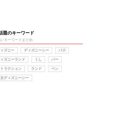
話題のキーワード
熱いキーワードまとめ
ディズニー
ディズニーシー
バズ
ディズニーランド
くし
バー
アトラクション
ランド
ペン
東京ディズニーシー