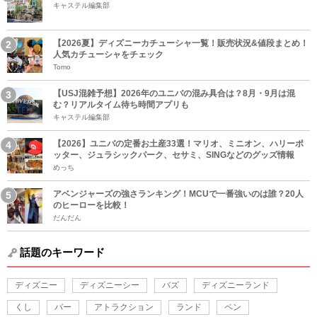
キャステル編集部
【2026夏】ディズニーカチューシャ一覧！販売状況&値段まとめ！
人気カチューシャをチェック
Tomo
【USJ混雑予想】2026年のユニバの混み具合は？8月・9月は混
む？リアルタイム待ち時間アプリも
キャステル編集部
【2026】ユニバの定番お土産33選！マリオ、ミニオン、ハリーポ
ッター、ジュラシックパーク、セサミ、SINGなどのグッズ情報
めっち
アベンジャーズの強さランキング！MCUで一番強いのは誰？20人
のヒーローを比較！
だんだん
話題のキーワード
ディズニー
ディズニーシー
バズ
ディズニーランド
くし
バー
アトラクション
ランド
ペン