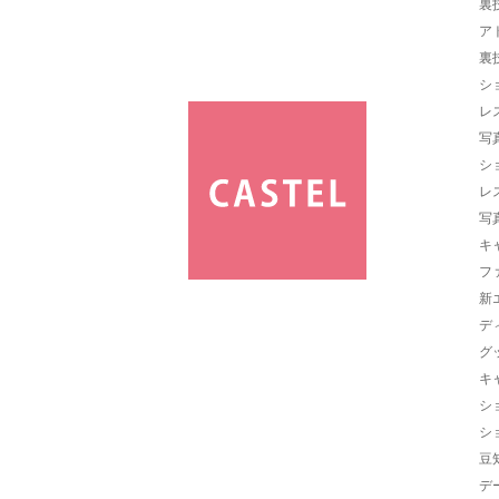
裏
ア
裏
シ
レ
写
シ
レ
写
キ
フ
新
デ
グ
キ
シ
シ
豆
デ