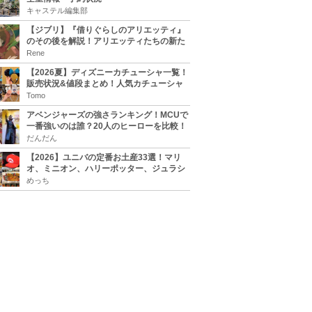
キャステル編集部
【ジブリ】『借りぐらしのアリエッティ』
のその後を解説！アリエッティたちの新た
な住処は？翔の病気は治る？
Rene
【2026夏】ディズニーカチューシャ一覧！
販売状況&値段まとめ！人気カチューシャ
をチェック
Tomo
アベンジャーズの強さランキング！MCUで
一番強いのは誰？20人のヒーローを比較！
だんだん
【2026】ユニバの定番お土産33選！マリ
オ、ミニオン、ハリーポッター、ジュラシ
ックパーク、セサミ、SINGなどのグッズ情
めっち
報