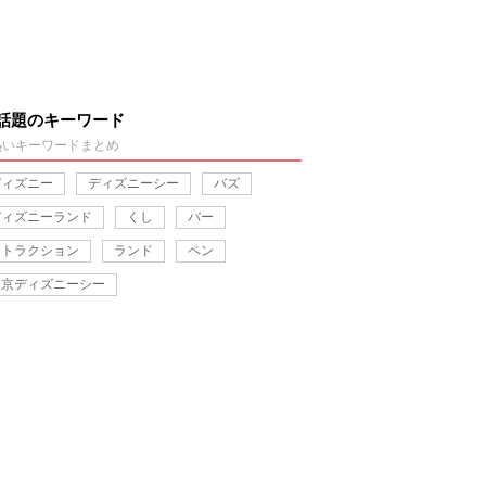
話題のキーワード
熱いキーワードまとめ
ディズニー
ディズニーシー
バズ
ディズニーランド
くし
バー
アトラクション
ランド
ペン
東京ディズニーシー