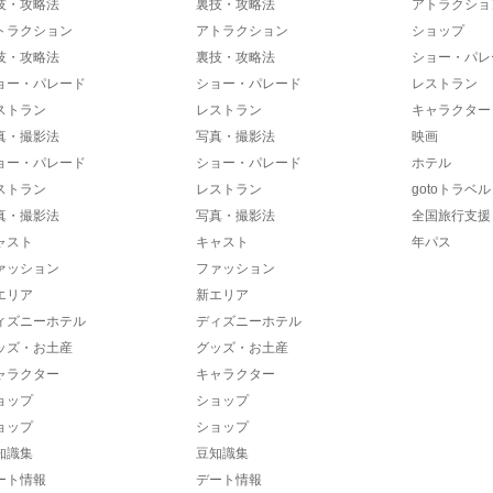
技・攻略法
裏技・攻略法
アトラクショ
トラクション
アトラクション
ショップ
技・攻略法
裏技・攻略法
ショー・パレ
ョー・パレード
ショー・パレード
レストラン
ストラン
レストラン
キャラクター
真・撮影法
写真・撮影法
映画
ョー・パレード
ショー・パレード
ホテル
ストラン
レストラン
gotoトラベル
真・撮影法
写真・撮影法
全国旅行支援
ャスト
キャスト
年パス
ァッション
ファッション
エリア
新エリア
ィズニーホテル
ディズニーホテル
ッズ・お土産
グッズ・お土産
ャラクター
キャラクター
ョップ
ショップ
ョップ
ショップ
知識集
豆知識集
ート情報
デート情報