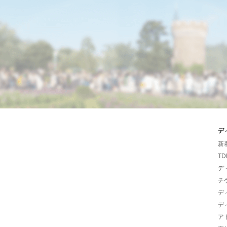
デ
新
TD
デ
チ
デ
デ
ア