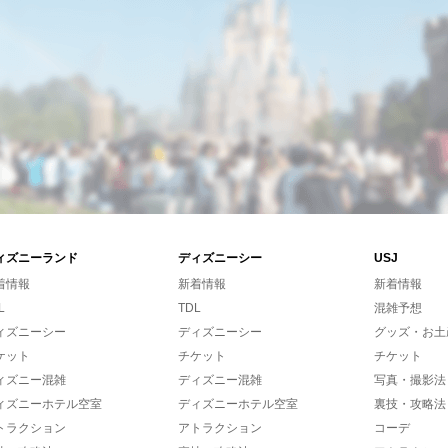
ィズニーランド
ディズニーシー
USJ
着情報
新着情報
新着情報
L
TDL
混雑予想
ィズニーシー
ディズニーシー
グッズ・お土
ケット
チケット
チケット
ィズニー混雑
ディズニー混雑
写真・撮影法
ィズニーホテル空室
ディズニーホテル空室
裏技・攻略法
トラクション
アトラクション
コーデ