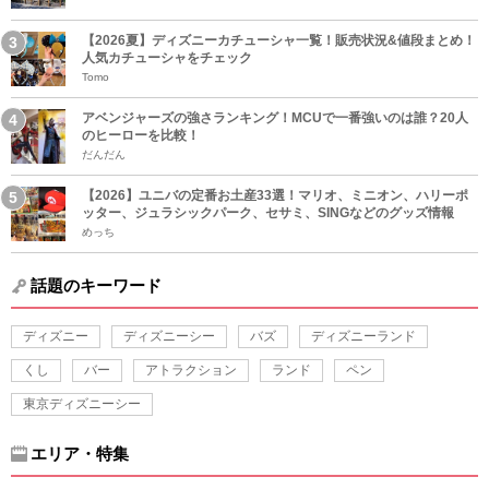
【2026夏】ディズニーカチューシャ一覧！販売状況&値段まとめ！
人気カチューシャをチェック
Tomo
アベンジャーズの強さランキング！MCUで一番強いのは誰？20人
のヒーローを比較！
だんだん
【2026】ユニバの定番お土産33選！マリオ、ミニオン、ハリーポ
ッター、ジュラシックパーク、セサミ、SINGなどのグッズ情報
めっち
話題のキーワード
ディズニー
ディズニーシー
バズ
ディズニーランド
くし
バー
アトラクション
ランド
ペン
東京ディズニーシー
エリア・特集