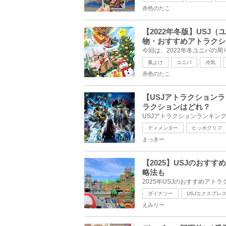
赤色のたこ
【2022年冬版】US
物・おすすめアトラクシ
風よけ
ユニバ
冷気
赤色のたこ
【USJアトラクション
ラクションはどれ？
ディメンター
ヒッポグリフ
まっきー
【2025】USJのおす
略法も
ダイナソー
USJエクスプレ
えみりー