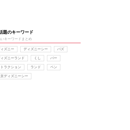
話題のキーワード
熱いキーワードまとめ
ディズニー
ディズニーシー
バズ
ディズニーランド
くし
バー
アトラクション
ランド
ペン
東京ディズニーシー