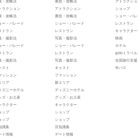
技・攻略法
裏技・攻略法
アトラクショ
トラクション
アトラクション
ショップ
技・攻略法
裏技・攻略法
ショー・パレ
ョー・パレード
ショー・パレード
レストラン
ストラン
レストラン
キャラクター
真・撮影法
写真・撮影法
映画
ョー・パレード
ショー・パレード
ホテル
ストラン
レストラン
gotoトラベル
真・撮影法
写真・撮影法
全国旅行支援
ャスト
キャスト
年パス
ァッション
ファッション
エリア
新エリア
ィズニーホテル
ディズニーホテル
ッズ・お土産
グッズ・お土産
ャラクター
キャラクター
ョップ
ショップ
ョップ
ショップ
知識集
豆知識集
ート情報
デート情報