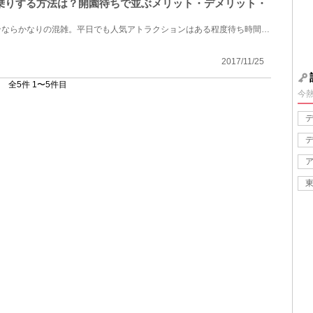
乗りする方法は？開園待ちで並ぶメリット・デメリット・
ディズニーリゾートはシーズンならかなりの混雑。平日でも人気アトラクションはある程度待ち時間が必要...
2017/11/25
全5件 1〜5件目
今