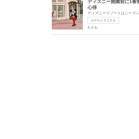
ディズニー開園前に1番
心得
ホテルミラコスタ
わさお