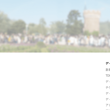
デ
新
TD
デ
チ
デ
デ
ア