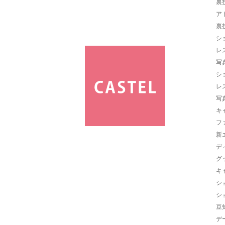
裏
ア
裏
シ
レ
写
シ
レ
写
キ
フ
新
デ
グ
キ
シ
シ
豆
デ