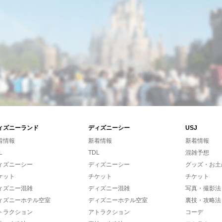
ィズニーランド
ディズニーシー
USJ
着情報
新着情報
新着情報
L
TDL
混雑予想
ィズニーシー
ディズニーシー
グッズ・お土
ケット
チケット
チケット
ィズニー混雑
ディズニー混雑
写真・撮影法
ィズニーホテル空室
ディズニーホテル空室
裏技・攻略法
トラクション
アトラクション
コーデ