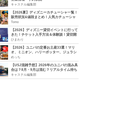
キャステル編集部
【2026夏】ディズニーカチューシャ一覧！
販売状況&値段まとめ！人気カチューシャ
をチェック
Tomo
【2026】ディズニー貸切イベントに行って
きた！チケット入手方法＆体験談！貸切開
催日程まとめ！
ひまわり
【2026】ユニバの定番お土産33選！マリ
オ、ミニオン、ハリーポッター、ジュラシ
ックパーク、セサミ、SINGなどのグッズ情
めっち
報
【USJ混雑予想】2026年のユニバの混み具
合は？8月・9月は混む？リアルタイム待ち
時間アプリも
キャステル編集部