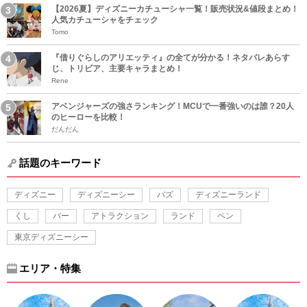
【2026夏】ディズニーカチューシャ一覧！販売状況&値段まとめ！
人気カチューシャをチェック
Tomo
『借りぐらしのアリエッティ』の全てが分かる！ネタバレあらす
じ、トリビア、主要キャラまとめ！
Rene
アベンジャーズの強さランキング！MCUで一番強いのは誰？20人
のヒーローを比較！
だんだん
話題のキーワード
ディズニー
ディズニーシー
バズ
ディズニーランド
くし
バー
アトラクション
ランド
ペン
東京ディズニーシー
エリア・特集