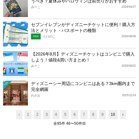
うべき？夏休みやハロウィンは前売りがおすすめ
みーこ
2024/04/27
セブンイレブンがディズニーチケットに便利！購入方
法とメリット・パスポートの種類
たけのこ
2026/08/09
NEW
【2026年8月】ディズニーチケットはコンビニで購入
しよう！値段&買い方まとめ！
みーこ
2026/08/02
ディズニーシー周辺にコンビニはある？3km圏内まで
TDS
完全網羅
わさお
2025/11/14
‹
1
2
3
4
5
6
7
8
9
10
›
全95件 46〜50件目