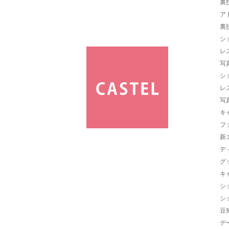
裏
ア
裏
シ
レ
写
シ
レ
写
キ
フ
新
デ
グ
キ
シ
シ
豆
デ