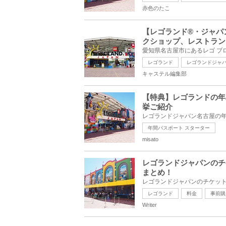
赤色のたこ
【レゴランド®・ジャパ
クショップ、レストラン
レゴランド
レゴランドジャ
キャステル編集部
【特典】レゴランドの年
挙ご紹介
年間パスポート スターター
misato
レゴランドジャパンのチ
まとめ！
レゴランド
料金
事前購
Writer