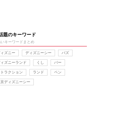
話題のキーワード
熱いキーワードまとめ
ディズニー
ディズニーシー
バズ
ディズニーランド
くし
バー
アトラクション
ランド
ペン
東京ディズニーシー