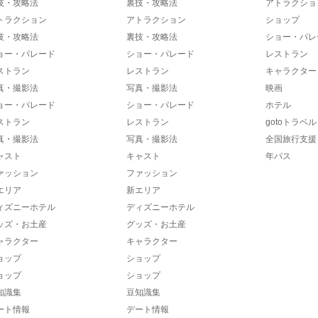
技・攻略法
裏技・攻略法
アトラクショ
トラクション
アトラクション
ショップ
技・攻略法
裏技・攻略法
ショー・パレ
ョー・パレード
ショー・パレード
レストラン
ストラン
レストラン
キャラクター
真・撮影法
写真・撮影法
映画
ョー・パレード
ショー・パレード
ホテル
ストラン
レストラン
gotoトラベル
真・撮影法
写真・撮影法
全国旅行支援
ャスト
キャスト
年パス
ァッション
ファッション
エリア
新エリア
ィズニーホテル
ディズニーホテル
ッズ・お土産
グッズ・お土産
ャラクター
キャラクター
ョップ
ショップ
ョップ
ショップ
知識集
豆知識集
ート情報
デート情報