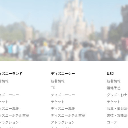
ィズニーランド
ディズニーシー
USJ
着情報
新着情報
新着情報
L
TDL
混雑予想
ィズニーシー
ディズニーシー
グッズ・お土
ケット
チケット
チケット
ィズニー混雑
ディズニー混雑
写真・撮影法
ィズニーホテル空室
ディズニーホテル空室
裏技・攻略法
トラクション
アトラクション
コーデ