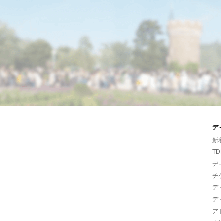
デ
新
TD
デ
チ
デ
デ
ア