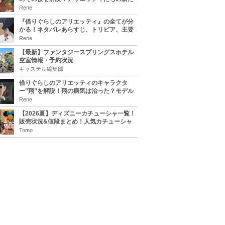
な住処は？翔の病気は治る？
Rene
『借りぐらしのアリエッティ』の全てが分
かる！ネタバレあらすじ、トリビア、主要
キャラまとめ！
Rene
【最新】ファンタジースプリングスホテル
空室情報・予約状況
キャステル編集部
借りぐらしのアリエッティのキャラクタ
ー”翔”を解説！翔の病気は治った？モデル
は誰？
Rene
【2026夏】ディズニーカチューシャ一覧！
販売状況&値段まとめ！人気カチューシャ
をチェック
Tomo