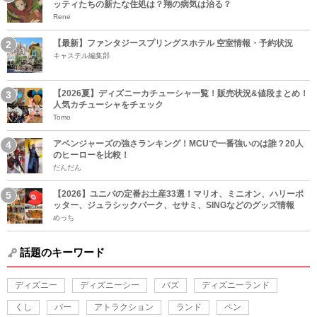
ッティたちの新たな住処は？翔の病気は治る？
Rene
【最新】ファンタジースプリングスホテル 空室情報・予約状況
キャステル編集部
【2026夏】ディズニーカチューシャ一覧！販売状況&値段まとめ！
人気カチューシャをチェック
Tomo
アベンジャーズの強さランキング！MCUで一番強いのは誰？20人
のヒーローを比較！
だんだん
【2026】ユニバの定番お土産33選！マリオ、ミニオン、ハリーポ
ッター、ジュラシックパーク、セサミ、SINGなどのグッズ情報
めっち
話題のキーワード
ディズニー
ディズニーシー
バズ
ディズニーランド
くし
バー
アトラクション
ランド
ペン