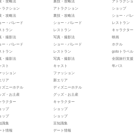
技・攻略法
裏技・攻略法
アトラクショ
トラクション
アトラクション
ショップ
技・攻略法
裏技・攻略法
ショー・パレ
ョー・パレード
ショー・パレード
レストラン
ストラン
レストラン
キャラクター
真・撮影法
写真・撮影法
映画
ョー・パレード
ショー・パレード
ホテル
ストラン
レストラン
gotoトラベル
真・撮影法
写真・撮影法
全国旅行支援
ャスト
キャスト
年パス
ァッション
ファッション
エリア
新エリア
ィズニーホテル
ディズニーホテル
ッズ・お土産
グッズ・お土産
ャラクター
キャラクター
ョップ
ショップ
ョップ
ショップ
知識集
豆知識集
ート情報
デート情報