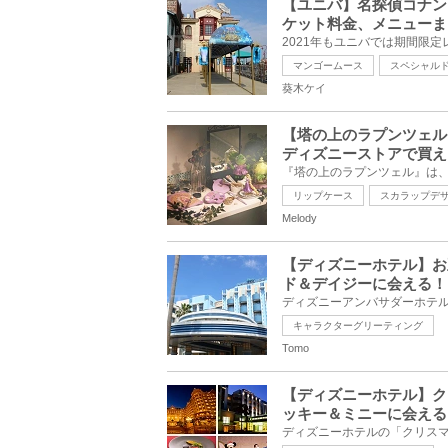
【ユニバ】名探偵コナン
ケット料金、メニューま
マンゴームース
スペシャル
葵木ケイ
【塔の上のラプンツェル
ディズニーストアで買え
リップケース
スカラップデ
Melody
【ディズニーホテル】お
ド＆デイジーに会える！
キャラクターグリーティング
Tomo
【ディズニーホテル】ク
ッキー＆ミニーに会える