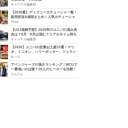
キャステル編集部
【2026夏】ディズニーカチューシャ一覧！
販売状況&値段まとめ！人気カチューシャ
をチェック
Tomo
【USJ混雑予想】2026年のユニバの混み具
合は？8月・9月は混む？リアルタイム待ち
時間アプリも
キャステル編集部
【2026】ユニバの定番お土産33選！マリ
オ、ミニオン、ハリーポッター、ジュラシ
ックパーク、セサミ、SINGなどのグッズ情
めっち
報
アベンジャーズの強さランキング！MCUで
一番強いのは誰？20人のヒーローを比較！
だんだん