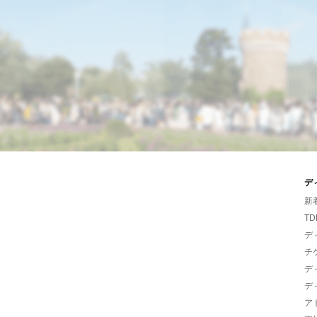
デ
新
TD
デ
チ
デ
デ
ア