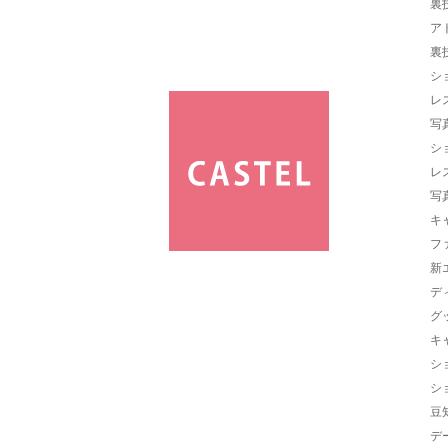
裏
ア
裏
シ
レ
写
シ
レ
写
キ
フ
新
デ
グ
キ
シ
シ
豆
デ