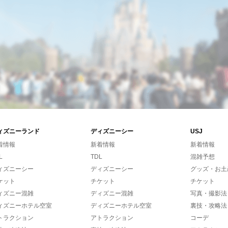
ィズニーランド
ディズニーシー
USJ
着情報
新着情報
新着情報
L
TDL
混雑予想
ィズニーシー
ディズニーシー
グッズ・お土
ケット
チケット
チケット
ィズニー混雑
ディズニー混雑
写真・撮影法
ィズニーホテル空室
ディズニーホテル空室
裏技・攻略法
トラクション
アトラクション
コーデ