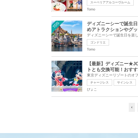
スーペリアアルコーヴルーム
Tomo
TDS
ディズニーシーで誕生日
めアトラクションやグッ
ゴンドリエ
Tomo
【最新】ディズニー★J
トとも交換可能！おすす
チャージレス
サインレス
ぴょこ
‹