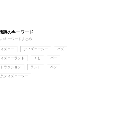
話題のキーワード
熱いキーワードまとめ
ディズニー
ディズニーシー
バズ
ディズニーランド
くし
バー
アトラクション
ランド
ペン
東京ディズニーシー