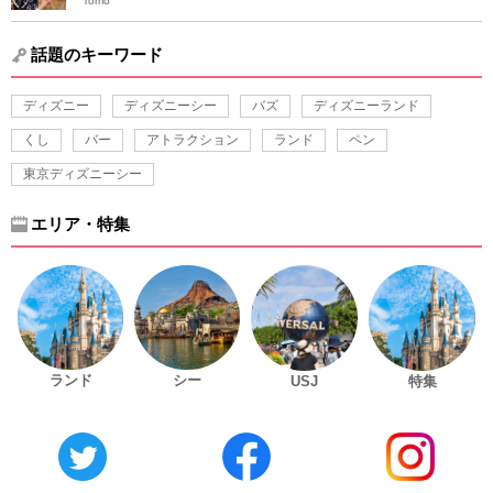
Tomo
話題のキーワード
ディズニー
ディズニーシー
バズ
ディズニーランド
くし
バー
アトラクション
ランド
ペン
東京ディズニーシー
エリア・特集
ランド
シー
USJ
特集