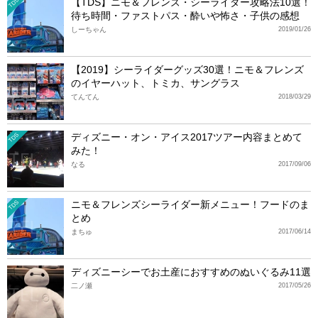
【TDS】ニモ＆フレンズ・シーライダー攻略法10選！
TDS
待ち時間・ファストパス・酔いや怖さ・子供の感想
しーちゃん
2019/01/26
【2019】シーライダーグッズ30選！ニモ＆フレンズ
のイヤーハット、トミカ、サングラス
てんてん
2018/03/29
ディズニー・オン・アイス2017ツアー内容まとめて
TDS
みた！
なる
2017/09/06
ニモ＆フレンズシーライダー新メニュー！フードのま
TDS
とめ
まちゅ
2017/06/14
ディズニーシーでお土産におすすめのぬいぐるみ11選
二ノ瀬
2017/05/26