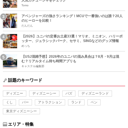
人気カチューシャをチェック
Tomo
アベンジャーズの強さランキング！MCUで一番強いのは誰？20人
のヒーローを比較！
だんだん
【2026】ユニバの定番お土産33選！マリオ、ミニオン、ハリーポ
ッター、ジュラシックパーク、セサミ、SINGなどのグッズ情報
めっち
【USJ混雑予想】2026年のユニバの混み具合は？8月・9月は混
む？リアルタイム待ち時間アプリも
キャステル編集部
話題のキーワード
ディズニー
ディズニーシー
バズ
ディズニーランド
くし
バー
アトラクション
ランド
ペン
東京ディズニーシー
エリア・特集