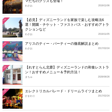
マたちのグッズも登場！
わさお
2019/11/06
【必見】ディズニーランドを家族で楽しむ攻略法6
TDL
選！開園・チケット・ファストパス・おすすめアトラ
クションなど
わさお
2019/11/05
アリスのティー・パーティーの徹底解説まとめ
TDL
わさお
2017/02/24
【れすとらん北齋】ディズニーランドの和食レストラ
TDL
ン！おすすめメニュー＆予約方法！
まちゅ
2026/06/26
エレクトリカルパレード・ドリームライツまとめ
TDL
ひまわり
2017/02/24