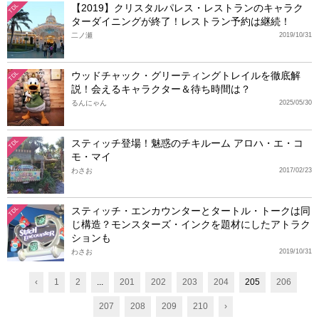
【2019】クリスタルパレス・レストランのキャラク
TDL
ターダイニングが終了！レストラン予約は継続！
二ノ瀬
2019/10/31
ウッドチャック・グリーティングトレイルを徹底解
TDL
説！会えるキャラクター＆待ち時間は？
るんにゃん
2025/05/30
スティッチ登場！魅惑のチキルーム アロハ・エ・コ
TDL
モ・マイ
わさお
2017/02/23
スティッチ・エンカウンターとタートル・トークは同
TDL
じ構造？モンスターズ・インクを題材にしたアトラク
ションも
わさお
2019/10/31
‹
1
2
...
201
202
203
204
205
206
207
208
209
210
›