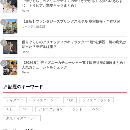
『借りぐらしのアリエッティ』の全てが分かる！ネタバレあらす
じ、トリビア、主要キャラまとめ！
Rene
【最新】ファンタジースプリングスホテル 空室情報・予約状況
キャステル編集部
借りぐらしのアリエッティのキャラクター”翔”を解説！翔の病気は
治った？モデルは誰？
Rene
【2026夏】ディズニーカチューシャ一覧！販売状況&値段まとめ！
人気カチューシャをチェック
Tomo
話題のキーワード
ディズニー
ディズニーシー
バズ
ディズニーランド
くし
バー
アトラクション
ランド
ペン
東京ディズニーシー