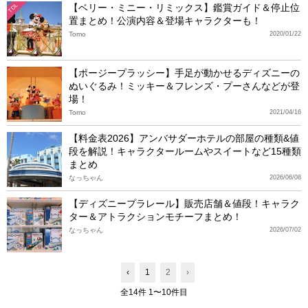
【ベリー・ミニー・リミックス】鑑賞ガイド＆停止位
TDL
置まとめ！公演内容＆登場キャラクターも！
Tomo
2020/01/22
【ポージープラッシー】手足が動かせるディズニーの
ぬいぐるみ！ミッキー＆フレンズ・プーさんなどが登
場！
Tomo
2021/04/16
【料金表2026】アンバサダーホテルの部屋の種類&値
段を解説！キャラクタールームやスイートなど15種類
まとめ
なっちゃん
2026/06/08
【ディズニープラレール】販売店舗＆値段！キャラク
ター＆アトラクションモチーフまとめ！
なっちゃん
2026/07/02
‹
1
2
›
全14件 1〜10件目