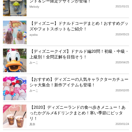
ンド＆シー限定デザインが登場！
Melody
2021/01/21
【ディズニー】ドナルドコーデまとめ！おすすめグッ
ズやフォトスポットもご紹介！
ayaka
2020/05/23
【ディズニークイズ】ドナルド編20問！初級・中級・
上級別！全問正解を目指そう！
みーこ
2020/04/25
【おすすめ】ディズニーの人気キャラクターカチュー
シャ大集合！新作アイテムも登場！
みーこ
2020/02/05
【2020】ディズニーランドの食べ歩きメニュー！あ
TDL
ったかグルメ&ドリンクまとめ！寒い季節にピッタ
リ！
真奈
2020/01/24