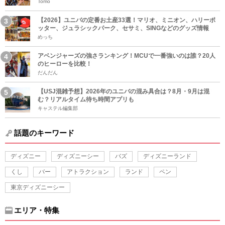
Tomo
【2026】ユニバの定番お土産33選！マリオ、ミニオン、ハリーポ
ッター、ジュラシックパーク、セサミ、SINGなどのグッズ情報
めっち
アベンジャーズの強さランキング！MCUで一番強いのは誰？20人
のヒーローを比較！
だんだん
【USJ混雑予想】2026年のユニバの混み具合は？8月・9月は混
む？リアルタイム待ち時間アプリも
キャステル編集部
話題のキーワード
ディズニー
ディズニーシー
バズ
ディズニーランド
くし
バー
アトラクション
ランド
ペン
東京ディズニーシー
エリア・特集