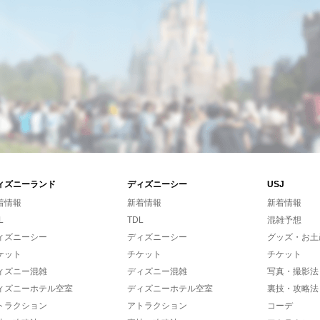
ィズニーランド
ディズニーシー
USJ
着情報
新着情報
新着情報
L
TDL
混雑予想
ィズニーシー
ディズニーシー
グッズ・お土
ケット
チケット
チケット
ィズニー混雑
ディズニー混雑
写真・撮影法
ィズニーホテル空室
ディズニーホテル空室
裏技・攻略法
トラクション
アトラクション
コーデ