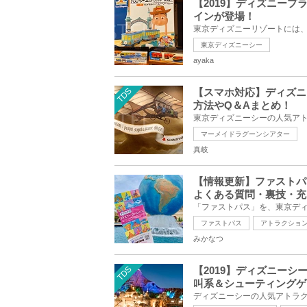
【2019】ディズニー
インが登場！
東京ディズニーシー
ayaka
TDS
【スマホ対応】ディズニ
方法やQ＆Aまとめ！
マーメイドラグーンシアター
真岐
【情報更新】ファストパ
よくある質問・裏技・充
ファストパス
アトラクショ
みかなつ
TDS
【2019】ディズニーシ
叫系＆シューティングゲ