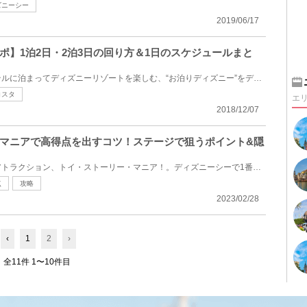
ズニーシー
2019/06/17
ポ】1泊2日・2泊3日の回り方＆1日のスケジュールまと
ディズニーリゾート周辺のホテルに泊まってディズニーリゾートを楽しむ、“お泊りディズニー”をディズニ...
コスタ
エ
2018/12/07
マニアで高得点を出すコツ！ステージで狙うポイント&隠
東京ディズニーシーの大人気アトラクション、トイ・ストーリー・マニア！。ディズニーシーで1番人気のシ...
点
攻略
2023/02/28
‹
1
2
›
全11件 1〜10件目