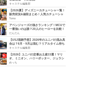
キャステル編集部
【2026夏】ディズニーカチューシャ一覧！
販売状況&値段まとめ！人気カチューシャ
をチェック
Tomo
アベンジャーズの強さランキング！MCUで
一番強いのは誰？20人のヒーローを比較！
だんだん
【USJ混雑予想】2026年のユニバの混み具
合は？8月・9月は混む？リアルタイム待ち
時間アプリも
キャステル編集部
【2026】ユニバの定番お土産33選！マリ
オ、ミニオン、ハリーポッター、ジュラシ
ックパーク、セサミ、SINGなどのグッズ情
めっち
報