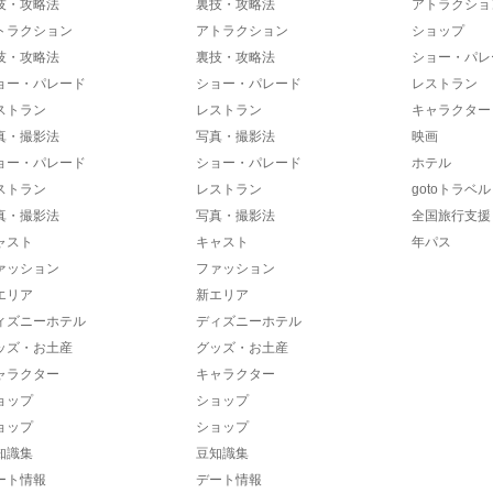
技・攻略法
裏技・攻略法
アトラクショ
トラクション
アトラクション
ショップ
技・攻略法
裏技・攻略法
ショー・パレ
ョー・パレード
ショー・パレード
レストラン
ストラン
レストラン
キャラクター
真・撮影法
写真・撮影法
映画
ョー・パレード
ショー・パレード
ホテル
ストラン
レストラン
gotoトラベル
真・撮影法
写真・撮影法
全国旅行支援
ャスト
キャスト
年パス
ァッション
ファッション
エリア
新エリア
ィズニーホテル
ディズニーホテル
ッズ・お土産
グッズ・お土産
ャラクター
キャラクター
ョップ
ショップ
ョップ
ショップ
知識集
豆知識集
ート情報
デート情報