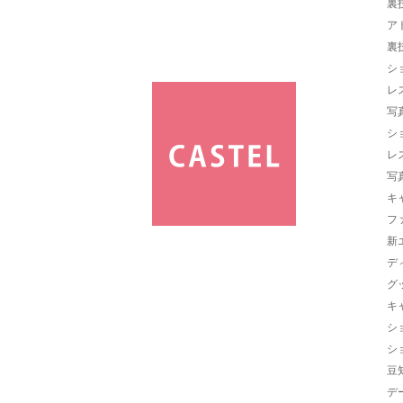
裏
ア
裏
シ
レ
写
シ
レ
写
キ
フ
新
デ
グ
キ
シ
シ
豆
デ