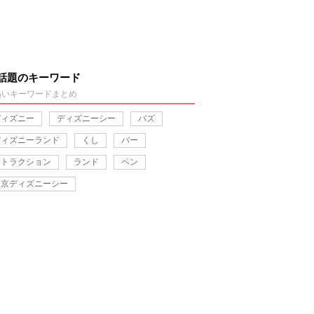
話題のキーワード
熱いキーワードまとめ
ディズニー
ディズニーシー
バズ
ディズニーランド
くし
バー
アトラクション
ランド
ペン
東京ディズニーシー