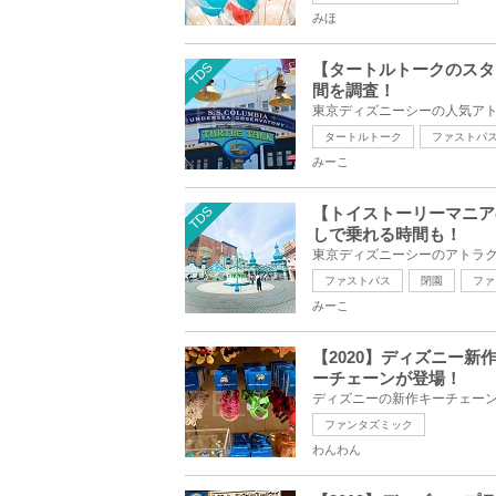
みほ
TDS
【タートルトークのスタ
間を調査！
タートルトーク
ファストパ
みーこ
TDS
【トイストーリーマニア
しで乗れる時間も！
ファストパス
閉園
ファ
みーこ
【2020】ディズニー
ーチェーンが登場！
ファンタズミック
わんわん