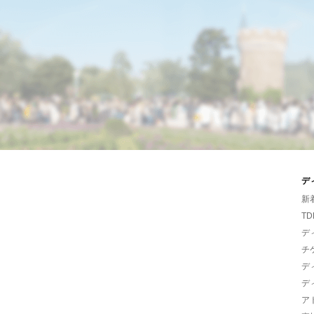
デ
新
TD
デ
チ
デ
デ
ア