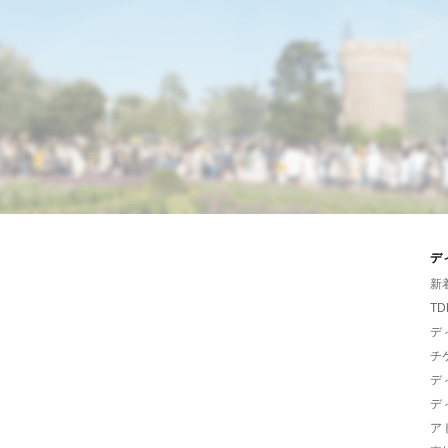
デ
新
TD
デ
チ
デ
デ
ア