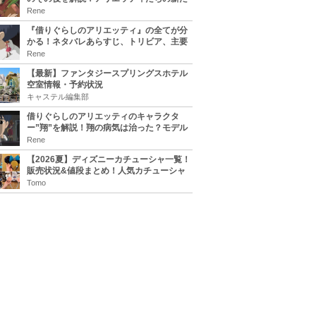
な住処は？翔の病気は治る？
Rene
『借りぐらしのアリエッティ』の全てが分
かる！ネタバレあらすじ、トリビア、主要
キャラまとめ！
Rene
【最新】ファンタジースプリングスホテル
空室情報・予約状況
キャステル編集部
借りぐらしのアリエッティのキャラクタ
ー”翔”を解説！翔の病気は治った？モデル
は誰？
Rene
【2026夏】ディズニーカチューシャ一覧！
販売状況&値段まとめ！人気カチューシャ
をチェック
Tomo