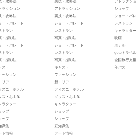
技・攻略法
裏技・攻略法
アトラクショ
トラクション
アトラクション
ショップ
技・攻略法
裏技・攻略法
ショー・パレ
ョー・パレード
ショー・パレード
レストラン
ストラン
レストラン
キャラクター
真・撮影法
写真・撮影法
映画
ョー・パレード
ショー・パレード
ホテル
ストラン
レストラン
gotoトラベル
真・撮影法
写真・撮影法
全国旅行支援
ャスト
キャスト
年パス
ァッション
ファッション
エリア
新エリア
ィズニーホテル
ディズニーホテル
ッズ・お土産
グッズ・お土産
ャラクター
キャラクター
ョップ
ショップ
ョップ
ショップ
知識集
豆知識集
ート情報
デート情報