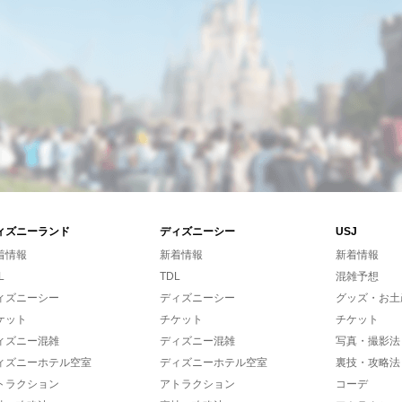
ィズニーランド
ディズニーシー
USJ
着情報
新着情報
新着情報
L
TDL
混雑予想
ィズニーシー
ディズニーシー
グッズ・お土
ケット
チケット
チケット
ィズニー混雑
ディズニー混雑
写真・撮影法
ィズニーホテル空室
ディズニーホテル空室
裏技・攻略法
トラクション
アトラクション
コーデ