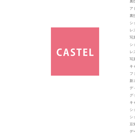
裏
ア
裏
シ
レ
写
シ
レ
写
キ
フ
新
デ
グ
キ
シ
シ
豆
デ