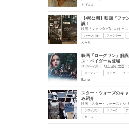
えびまよ
【4/8公開】映画『フ
説！
パーシバル
フォグラー
えみりー
映画『ローグワン』解説
ス・ベイダーも登場
ボーディー
ジェダ
チア
Ikuma
スター・ウォーズのキャ
み紹介
クワイガン
スノーク
ア
ミキティ