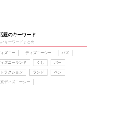
話題のキーワード
熱いキーワードまとめ
ディズニー
ディズニーシー
バズ
ディズニーランド
くし
バー
アトラクション
ランド
ペン
東京ディズニーシー