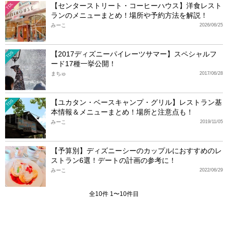
【センターストリート・コーヒーハウス】洋食レスト
TDL
ランのメニューまとめ！場所や予約方法を解説！
みーこ
2026/06/25
【2017ディズニーパイレーツサマー】スペシャルフ
TDS
ード17種一挙公開！
まちゅ
2017/06/28
【ユカタン・ベースキャンプ・グリル】レストラン基
TDS
本情報＆メニューまとめ！場所と注意点も！
みーこ
2019/11/05
【予算別】ディズニーシーのカップルにおすすめのレ
ストラン6選！デートの計画の参考に！
みーこ
2022/06/29
全10件 1〜10件目