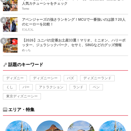
人気カチューシャをチェック
Tomo
アベンジャーズの強さランキング！MCUで一番強いのは誰？20人
のヒーローを比較！
だんだん
【2026】ユニバの定番お土産33選！マリオ、ミニオン、ハリーポ
ッター、ジュラシックパーク、セサミ、SINGなどのグッズ情報
めっち
話題のキーワード
ディズニー
ディズニーシー
バズ
ディズニーランド
くし
バー
アトラクション
ランド
ペン
東京ディズニーシー
エリア・特集