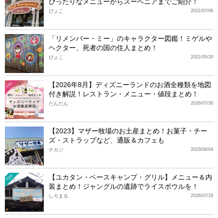
ぴったりなメニューからスーベニアまでご紹介！
ぴょこ
2021/07/06
「リメンバー・ミー」のキャラクター図鑑！ミゲルや
ヘクター、死者の国の住人まとめ！
ぴょこ
2021/05/20
【2026年8月】ディズニーランドのお酒全種類を地図
TDL
付き解説！レストラン・メニュー・値段まとめ！
だんだん
2026/07/30
【2023】マザー牧場のお土産まとめ！お菓子・チー
ズ・ストラップなど、通販＆カフェも
ナカジ
2023/04/04
【ユカタン・ベースキャンプ・グリル】メニュー＆内
TDS
装まとめ！ジャングルの遺跡でライスボウルを！
しろまる
2026/07/28