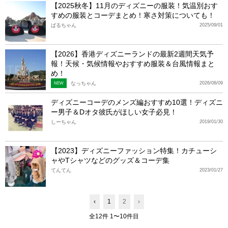
【2025秋冬】11月のディズニーの服装！気温別おす
すめの服装とコーデまとめ！寒さ対策についても！
ぱるちゃん
2025/09/01
【2026】香港ディズニーランドの最新2週間天気予
報！天候・気候情報やおすすめ服装＆台風情報まと
め！
なっちゃん
2026/08/09
NEW
ディズニーコーデのメンズ編おすすめ10選！ディズニ
ー男子＆Dオタ彼氏がほしい女子必見！
しーちゃん
2019/01/30
【2023】ディズニーファッション特集！カチューシ
ャやTシャツなどのグッズ＆コーデ集
てんてん
2023/01/27
‹
1
2
›
全12件 1〜10件目