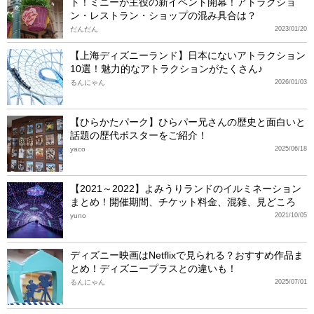
ト！ミニーが主役の新イベント開幕！アトラクショ
ン・レストラン・ショップの混み具合は？
だんだん
2023/01/20
【上海ディズニーランド】日本にないアトラクション
10選！魅力的なアトラクションがたくさん♪
るんにゃん
2026/01/03
【ひらかたパーク】ひらパー兄さんの歴史と面白いと
話題の歴代ポスターをご紹介！
yaco
2025/06/18
【2021～2022】よみうりランドのイルミネーション
まとめ！開催期間、チケット料金、混雑、見どころ
yuno
2021/10/05
ディズニー映画はNetflixで見られる？おすすめ作品ま
とめ！ディズニープラスとの違いも！
るんにゃん
2025/07/01