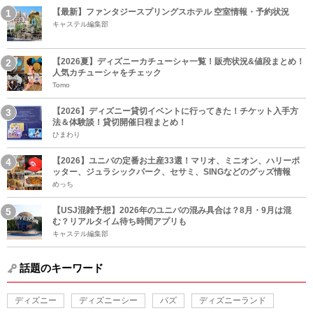
【最新】ファンタジースプリングスホテル 空室情報・予約状況
キャステル編集部
【2026夏】ディズニーカチューシャ一覧！販売状況&値段まとめ！
人気カチューシャをチェック
Tomo
【2026】ディズニー貸切イベントに行ってきた！チケット入手方
法＆体験談！貸切開催日程まとめ！
ひまわり
【2026】ユニバの定番お土産33選！マリオ、ミニオン、ハリーポ
ッター、ジュラシックパーク、セサミ、SINGなどのグッズ情報
めっち
【USJ混雑予想】2026年のユニバの混み具合は？8月・9月は混
む？リアルタイム待ち時間アプリも
キャステル編集部
話題のキーワード
ディズニー
ディズニーシー
バズ
ディズニーランド