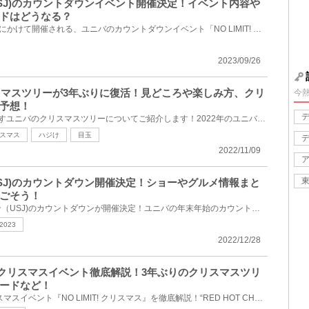
バ(USJ)のカウントダウンイベント開催決定！イベント内容や
ドはどうなる？
2023年から2024年の年末年始にかけて開催される、ユニバのカウントダウンイベント「NO LIMIT! カウント...
2023/09/26
リスマスツリーが3年ぶりに復活！見どころや楽しみ方、クリ
今
予想！
今回は、3年ぶりの復活を果たすユニバのクリスマスツリーについてご紹介します！2022年のユニバクリスマ...
スマス
ハジけ
目玉
2022/11/09
バ(USJ)のカウントダウン開催決定！ショーやグルメ情報まと
ごそう！
ユニバーサルスタジオジャパン（USJ)のカウントダウンが開催決定！ユニバの年末年始のカウントダウンに...
2023
2022/12/28
J)のクリスマスイベント徹底解説！3年ぶりのクリスマスツリ
ードなど！
ユニバ（USJ）の2022年クリスマスイベント『NO LIMIT! クリスマス』を徹底解説！“RED HOT CHRISTMAS”を...