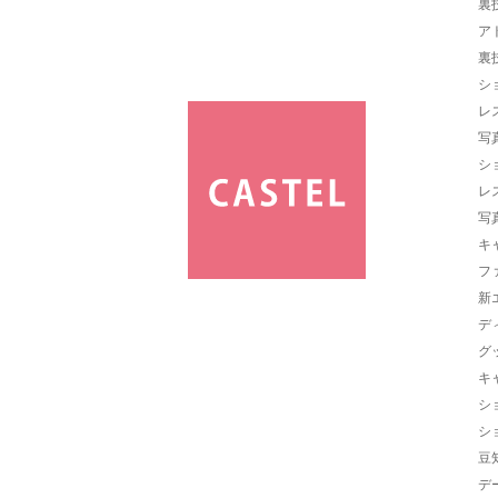
裏
ア
裏
シ
レ
写
シ
レ
写
キ
フ
新
デ
グ
キ
シ
シ
豆
デ