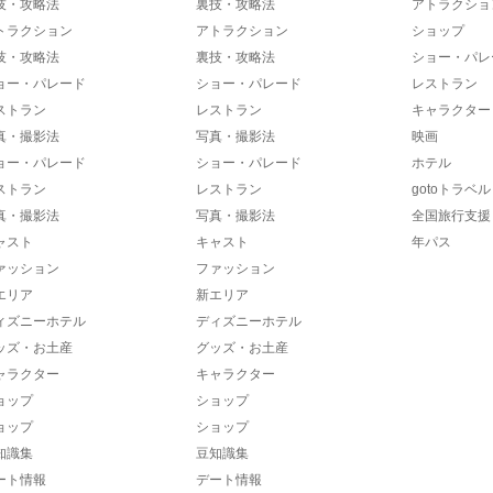
技・攻略法
裏技・攻略法
アトラクショ
トラクション
アトラクション
ショップ
技・攻略法
裏技・攻略法
ショー・パレ
ョー・パレード
ショー・パレード
レストラン
ストラン
レストラン
キャラクター
真・撮影法
写真・撮影法
映画
ョー・パレード
ショー・パレード
ホテル
ストラン
レストラン
gotoトラベル
真・撮影法
写真・撮影法
全国旅行支援
ャスト
キャスト
年パス
ァッション
ファッション
エリア
新エリア
ィズニーホテル
ディズニーホテル
ッズ・お土産
グッズ・お土産
ャラクター
キャラクター
ョップ
ショップ
ョップ
ショップ
知識集
豆知識集
ート情報
デート情報