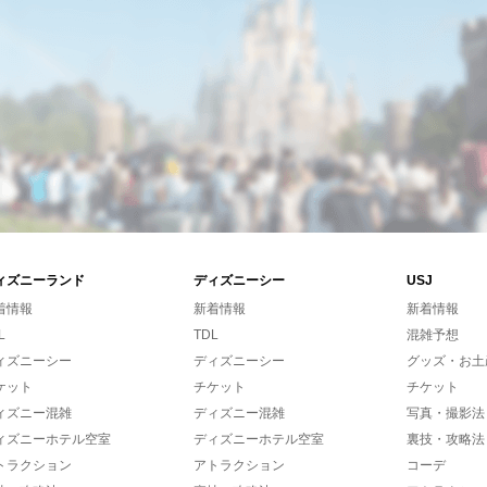
ィズニーランド
ディズニーシー
USJ
着情報
新着情報
新着情報
L
TDL
混雑予想
ィズニーシー
ディズニーシー
グッズ・お土
ケット
チケット
チケット
ィズニー混雑
ディズニー混雑
写真・撮影法
ィズニーホテル空室
ディズニーホテル空室
裏技・攻略法
トラクション
アトラクション
コーデ