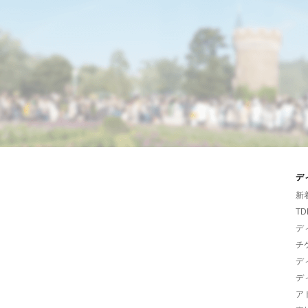
デ
新
TD
デ
チ
デ
デ
ア