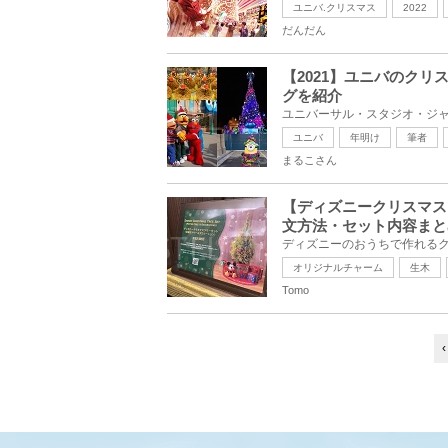
ユニバ.クリスマス
2022
だんだん
【2021】ユニバのク
グを紹介
ユニバ
年明け
筆者
まるこさん
【ディズニークリスマス
文方法・セット内容まと
オリジナルチャーム
生木
Tomo
‹