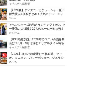
キャステル編集部
【2026夏】ディズニーカチューシャ一覧！
販売状況&値段まとめ！人気カチューシャ
をチェック
Tomo
アベンジャーズの強さランキング！MCUで
一番強いのは誰？20人のヒーローを比較！
だんだん
【USJ混雑予想】2026年のユニバの混み具
合は？8月・9月は混む？リアルタイム待ち
時間アプリも
キャステル編集部
【2026】ユニバの定番お土産33選！マリ
オ、ミニオン、ハリーポッター、ジュラシ
ックパーク、セサミ、SINGなどのグッズ情
めっち
報