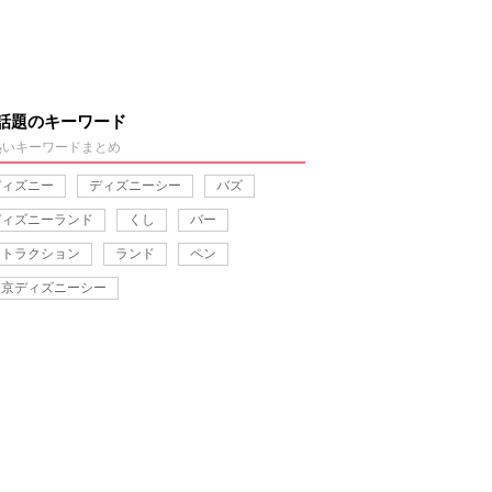
話題のキーワード
熱いキーワードまとめ
ディズニー
ディズニーシー
バズ
ディズニーランド
くし
バー
アトラクション
ランド
ペン
東京ディズニーシー