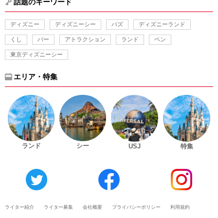
話題のキーワード
ディズニー
ディズニーシー
バズ
ディズニーランド
くし
バー
アトラクション
ランド
ペン
東京ディズニーシー
エリア・特集
ランド
シー
USJ
特集
ライター紹介
ライター募集
会社概要
プライバシーポリシー
利用規約