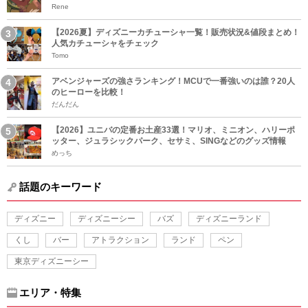
Rene
【2026夏】ディズニーカチューシャ一覧！販売状況&値段まとめ！
人気カチューシャをチェック
Tomo
アベンジャーズの強さランキング！MCUで一番強いのは誰？20人
のヒーローを比較！
だんだん
【2026】ユニバの定番お土産33選！マリオ、ミニオン、ハリーポ
ッター、ジュラシックパーク、セサミ、SINGなどのグッズ情報
めっち
話題のキーワード
ディズニー
ディズニーシー
バズ
ディズニーランド
くし
バー
アトラクション
ランド
ペン
東京ディズニーシー
エリア・特集