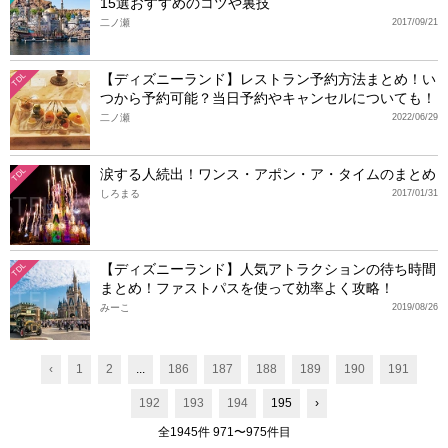
15選おすすめのコツや裏技
二ノ瀬
2017/09/21
【ディズニーランド】レストラン予約方法まとめ！い
TDL
つから予約可能？当日予約やキャンセルについても！
二ノ瀬
2022/06/29
涙する人続出！ワンス・アポン・ア・タイムのまとめ
TDL
しろまる
2017/01/31
【ディズニーランド】人気アトラクションの待ち時間
TDL
まとめ！ファストパスを使って効率よく攻略！
みーこ
2019/08/26
‹
1
2
...
186
187
188
189
190
191
192
193
194
195
›
全1945件 971〜975件目