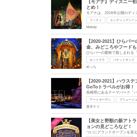
【モアナ】ディズニー初
とめ！
フィティ
エンディングシー
Melody
【2020‐2021】ひ
金、みどころやフードも
ホットラテ
バケットサンド
めっち
【2020-2021】ハ
GoToトラベルがお得！
アートガーデン
ブリュージ
葵木ケイ
TDL
【美女と野獣の新アトラ
ョンの見どころなど！