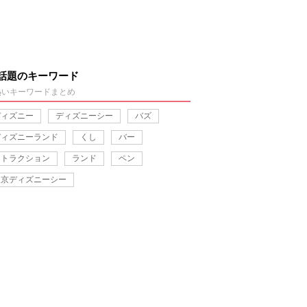
話題のキーワード
熱いキーワードまとめ
ディズニー
ディズニーシー
バズ
ディズニーランド
くし
バー
アトラクション
ランド
ペン
東京ディズニーシー