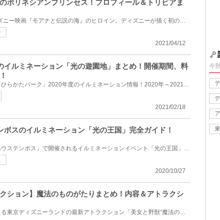
のポリネシアンプリンセス！プロフィール＆トリビアま
モアナは、2016年公開のディズニー映画『モアナと伝説の海』のヒロイン。ディズニーが描く初のポリネシ...
ン
2021/04/12
らパーのイルミネーション「光の遊園地」まとめ！開催期間、料
今
！
ひらパーの愛称で親しまれる「ひらかたパーク」2020年度のイルミネーション情報！2020年～2021年にかけ...
2021/02/18
ウステンボスのイルミネーション「光の王国」完全ガイド！
長崎県にあるテーマパーク「ハウステンボス」で開催されるイルミネーションイベント「光の王国」完全ガ...
ュ
2020/10/27
クション】魔法のものがたりまとめ！内容＆アトラクシ
ついにグランドオープンを迎える東京ディズニーランドの最新アトラクション「美女と野獣“魔法のものがた...