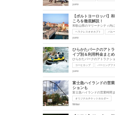
yuno
【ポルトヨーロッパ】和
ころを徹底解説！
ヘラクレスオオカブト
バル
yuno
ひらかたパークのアトラ
イプ別＆利用料金まとめ
コーヒカップ
バーニングフ
yuno
富士急ハイランドの営業
ションも
オリジナルチケットホルダー
Writer