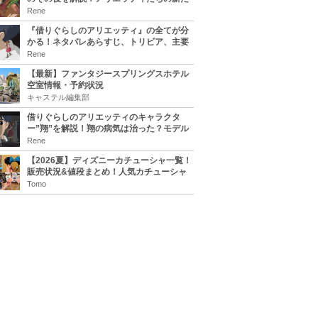
な住処は？翔の病気は治る？
Rene
『借りぐらしのアリエッティ』の全てが分
かる！ネタバレあらすじ、トリビア、主要
キャラまとめ！
Rene
【最新】ファンタジースプリングスホテル
空室情報・予約状況
キャステル編集部
借りぐらしのアリエッティのキャラクタ
ー”翔”を解説！翔の病気は治った？モデル
は誰？
Rene
【2026夏】ディズニーカチューシャ一覧！
販売状況&値段まとめ！人気カチューシャ
をチェック
Tomo