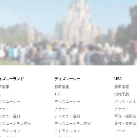
ィズニーランド
ディズニーシー
USJ
着情報
新着情報
新着情報
L
TDL
混雑予想
ィズニーシー
ディズニーシー
グッズ・お土
ケット
チケット
チケット
ィズニー混雑
ディズニー混雑
写真・撮影法
ィズニーホテル空室
ディズニーホテル空室
裏技・攻略法
トラクション
アトラクション
コーデ