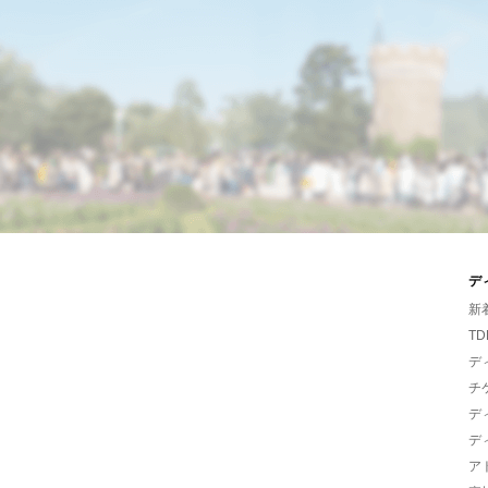
デ
新
TD
デ
チ
デ
デ
ア