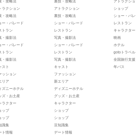
技・攻略法
裏技・攻略法
アトラクショ
トラクション
アトラクション
ショップ
技・攻略法
裏技・攻略法
ショー・パレ
ョー・パレード
ショー・パレード
レストラン
ストラン
レストラン
キャラクター
真・撮影法
写真・撮影法
映画
ョー・パレード
ショー・パレード
ホテル
ストラン
レストラン
gotoトラベル
真・撮影法
写真・撮影法
全国旅行支援
ャスト
キャスト
年パス
ァッション
ファッション
エリア
新エリア
ィズニーホテル
ディズニーホテル
ッズ・お土産
グッズ・お土産
ャラクター
キャラクター
ョップ
ショップ
ョップ
ショップ
知識集
豆知識集
ート情報
デート情報