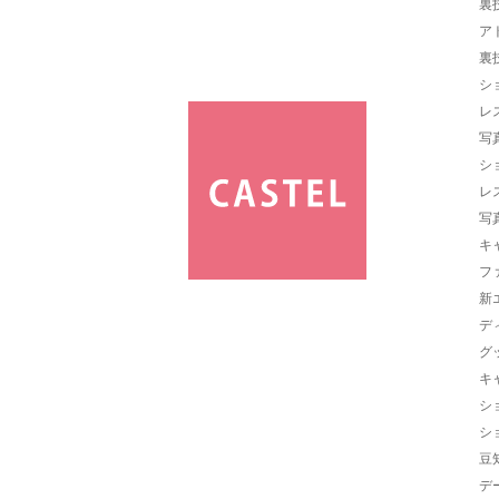
裏
ア
裏
シ
レ
写
シ
レ
写
キ
フ
新
デ
グ
キ
シ
シ
豆
デ