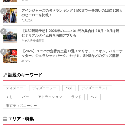
アベンジャーズの強さランキング！MCUで一番強いのは誰？20人
のヒーローを比較！
だんだん
【USJ混雑予想】2026年のユニバの混み具合は？8月・9月は混
む？リアルタイム待ち時間アプリも
キャステル編集部
【2026】ユニバの定番お土産33選！マリオ、ミニオン、ハリーポ
ッター、ジュラシックパーク、セサミ、SINGなどのグッズ情報
めっち
話題のキーワード
ディズニー
ディズニーシー
バズ
ディズニーランド
くし
バー
アトラクション
ランド
ペン
東京ディズニーシー
エリア・特集