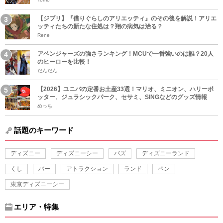
【ジブリ】『借りぐらしのアリエッティ』のその後を解説！アリエ
ッティたちの新たな住処は？翔の病気は治る？
Rene
アベンジャーズの強さランキング！MCUで一番強いのは誰？20人
のヒーローを比較！
だんだん
【2026】ユニバの定番お土産33選！マリオ、ミニオン、ハリーポ
ッター、ジュラシックパーク、セサミ、SINGなどのグッズ情報
めっち
話題のキーワード
ディズニー
ディズニーシー
バズ
ディズニーランド
くし
バー
アトラクション
ランド
ペン
東京ディズニーシー
エリア・特集